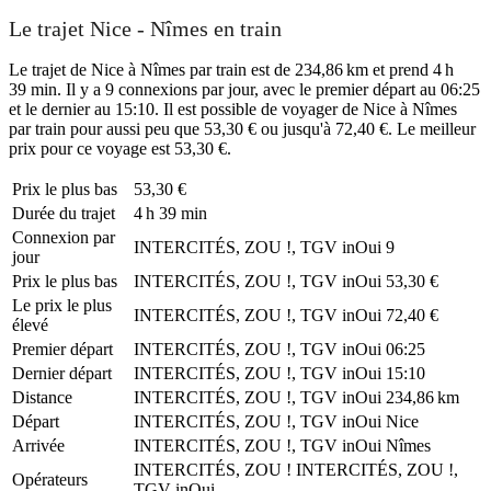
Le trajet Nice - Nîmes en train
Le trajet de Nice à Nîmes par train est de 234,86 km et prend 4 h
39 min. Il y a 9 connexions par jour, avec le premier départ au 06:25
et le dernier au 15:10. Il est possible de voyager de Nice à Nîmes
par train pour aussi peu que 53,30 € ou jusqu'à 72,40 €. Le meilleur
prix pour ce voyage est 53,30 €.
Prix ​​le plus bas
53,30 €
Durée du trajet
4 h 39 min
Connexion par
INTERCITÉS, ZOU !, TGV inOui
9
jour
Prix ​​le plus bas
INTERCITÉS, ZOU !, TGV inOui
53,30 €
Le prix le plus
INTERCITÉS, ZOU !, TGV inOui
72,40 €
élevé
Premier départ
INTERCITÉS, ZOU !, TGV inOui
06:25
Dernier départ
INTERCITÉS, ZOU !, TGV inOui
15:10
Distance
INTERCITÉS, ZOU !, TGV inOui
234,86 km
Départ
INTERCITÉS, ZOU !, TGV inOui
Nice
Arrivée
INTERCITÉS, ZOU !, TGV inOui
Nîmes
INTERCITÉS, ZOU !
INTERCITÉS, ZOU !,
Opérateurs
TGV inOui