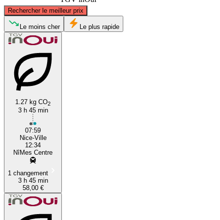
©
CARTO
, ©
OpenStreetMap
contributors
Rechercher le meilleur prix
Le moins cher
Le plus rapide
Nîmes
Nice
1.27 kg CO
2
3 h 45 min
07:59
Nice-Ville
12:34
NîMes Centre
1 changement
3 h 45 min
58,00 €