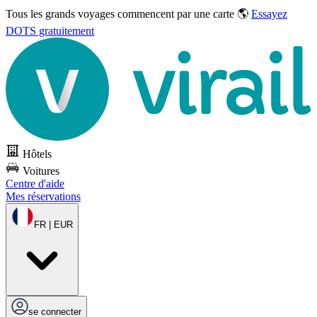
Tous les grands voyages commencent par une carte 🌎
Essayez
DOTS gratuitement
Hôtels
Voitures
Centre d'aide
Mes réservations
FR | EUR
se connecter