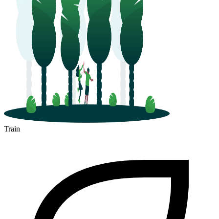
Train