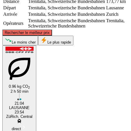
Distance
Trenitalia, Schweizerische Bundesbahnen
173,77 km
Départ
Trenitalia, Schweizerische Bundesbahnen
Lausanne
Arrivée
Trenitalia, Schweizerische Bundesbahnen
Zurich
Trenitalia, Schweizerische Bundesbahnen
Trenitalia,
Opérateurs
Schweizerische Bundesbahnen
©
CARTO
, ©
OpenStreetMap
contributors
Rechercher le meilleur prix
Zurich
Le moins cher
Le plus rapide
0.96 kg CO
2
2 h 50 min
Lausanne
21:04
LAUSANNE
23:54
ZüRich, Central
direct