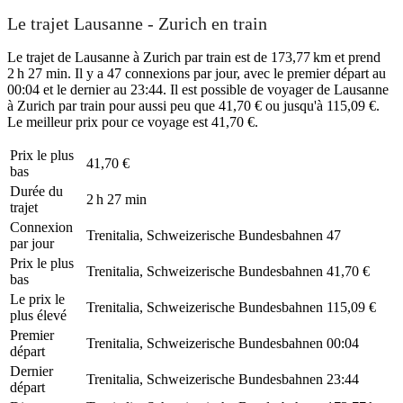
Le trajet Lausanne - Zurich en train
Le trajet de Lausanne à Zurich par train est de 173,77 km et prend
2 h 27 min. Il y a 47 connexions par jour, avec le premier départ au
00:04 et le dernier au 23:44. Il est possible de voyager de Lausanne
à Zurich par train pour aussi peu que 41,70 € ou jusqu'à 115,09 €.
Le meilleur prix pour ce voyage est 41,70 €.
Prix ​​le plus
41,70 €
bas
Durée du
2 h 27 min
trajet
Connexion
Trenitalia, Schweizerische Bundesbahnen
47
par jour
Prix ​​le plus
Trenitalia, Schweizerische Bundesbahnen
41,70 €
bas
Le prix le
Trenitalia, Schweizerische Bundesbahnen
115,09 €
plus élevé
Premier
Trenitalia, Schweizerische Bundesbahnen
00:04
départ
Dernier
Trenitalia, Schweizerische Bundesbahnen
23:44
départ