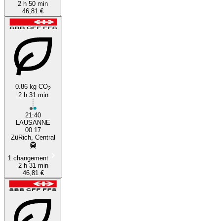
2 h 50 min
46,81 €
0.86 kg CO
2
2 h 31 min
21:40
LAUSANNE
00:17
ZüRich, Central
1 changement
2 h 31 min
46,81 €