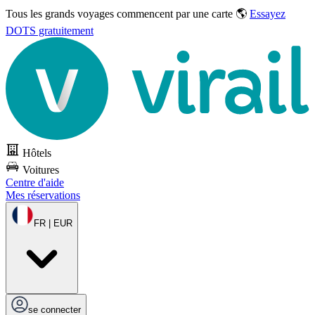
Tous les grands voyages commencent par une carte 🌎
Essayez
DOTS gratuitement
Hôtels
Voitures
Centre d'aide
Mes réservations
FR | EUR
se connecter