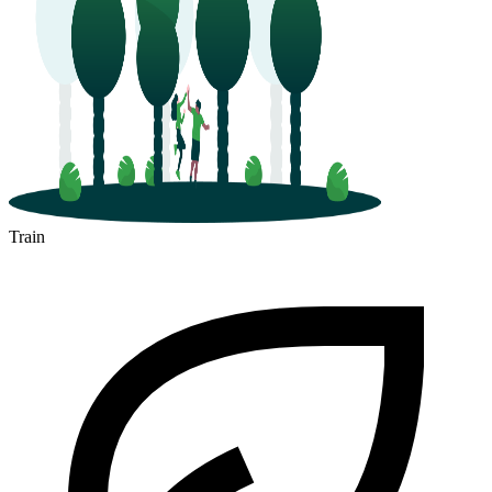
Train