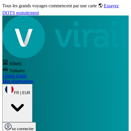
Tous les grands voyages commencent par une carte 🌎
Essayez
DOTS gratuitement
Hôtels
Voitures
Centre d'aide
Mes réservations
FR | EUR
se connecter