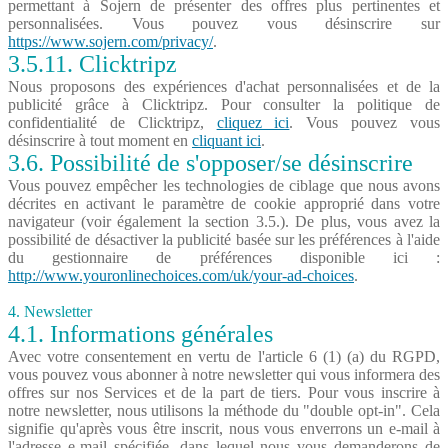
permettant à Sojern de présenter des offres plus pertinentes et
personnalisées. Vous pouvez vous désinscrire sur
https://www.sojern.com/privacy/
.
3.5.11. Clicktripz
Nous proposons des expériences d'achat personnalisées et de la
publicité grâce à Clicktripz. Pour consulter la politique de
confidentialité de Clicktripz,
cliquez ici
. Vous pouvez vous
désinscrire à tout moment en
cliquant ici
.
3.6. Possibilité de s'opposer/se désinscrire
Vous pouvez empêcher les technologies de ciblage que nous avons
décrites en activant le paramètre de cookie approprié dans votre
navigateur (voir également la section 3.5.). De plus, vous avez la
possibilité de désactiver la publicité basée sur les préférences à l'aide
du gestionnaire de préférences disponible ici :
http://www.youronlinechoices.com/uk/your-ad-choices
.
4. Newsletter
4.1. Informations générales
Avec votre consentement en vertu de l'article 6 (1) (a) du RGPD,
vous pouvez vous abonner à notre newsletter qui vous informera des
offres sur nos Services et de la part de tiers. Pour vous inscrire à
notre newsletter, nous utilisons la méthode du "double opt-in". Cela
signifie qu'après vous être inscrit, nous vous enverrons un e-mail à
l'adresse e-mail spécifiée, dans lequel nous vous demanderons de