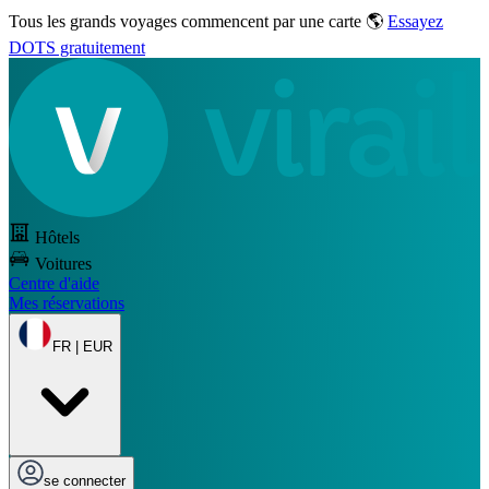
Tous les grands voyages commencent par une carte 🌎
Essayez
DOTS gratuitement
Hôtels
Voitures
Centre d'aide
Mes réservations
FR | EUR
se connecter