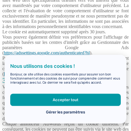
sites web tiers spécifiquement orientés vers vos intérêts que vous
avez manifestés par votre comportement d'utilisateur précédent. La
collecte et l'évaluation de votre comportement d'utilisateur se font
exclusivement de manière pseudonyme et ne nous permettent pas de
vous identifier. En particulier, les informations ne sont pas associées
à des informations personnellement identifiables vous concernant.
Le cookie est automatiquement supprimé après 30 jours.
Vous pouvez également définir vos préférences pour l'affichage de
publicités basées sur les centres d'intérêt grâce au Gestionnaire des
paramètres Google Ads
(
https://adssettings.google.com/authenticated?hl
).
Pour plus d'informations et la politique de confidentialité concernant
la publicité et Google, veuillez vous référer à la Politique de
Nous utilisons des cookies !
confidentialité et aux Conditions d'utilisation de Google
(
https://policies.google.com/technologies/ads?hl
).
Bonjour, ce site utilise des cookies essentiels pour assurer son bon
fonctionnement et des cookies de suivi pour comprendre comment vous
3.5.2. Google AdWords
interagissez avec lui. Ce dernier ne sera fixé qu'après accord.
Virail utilise le service Google AdWords, qui utilise le suivi des
conversions pour mesurer l'efficacité des annonces, des offres et des
fonctionnalités individuelles. Pour ce faire, un cookie est défini dès
Accepter tout
que vous cliquez sur une annonce Google. Ce cookie ne vous
identifie pas personnellement, mais permet plutôt de déterminer si
Gérer les paramètres
vous retournez sur la page avec l'offre spécifique pendant la période
de 30 jours pendant laquelle le cookie est valide.
Chaque annonceur AdWords reçoit un cookie différent. Par
conséquent, les cookies ne peuvent pas être suivis via le site web des