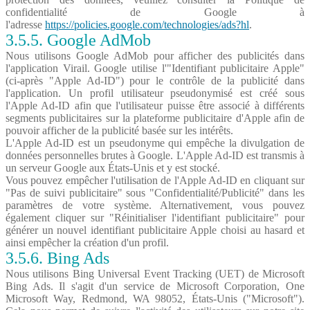
confidentialité de Google à
l'adresse
https://policies.google.com/technologies/ads?hl
.
3.5.5. Google AdMob
Nous utilisons Google AdMob pour afficher des publicités dans
l'application Virail. Google utilise l'"Identifiant publicitaire Apple"
(ci-après "Apple Ad-ID") pour le contrôle de la publicité dans
l'application. Un profil utilisateur pseudonymisé est créé sous
l'Apple Ad-ID afin que l'utilisateur puisse être associé à différents
segments publicitaires sur la plateforme publicitaire d'Apple afin de
pouvoir afficher de la publicité basée sur les intérêts.
L'Apple Ad-ID est un pseudonyme qui empêche la divulgation de
données personnelles brutes à Google. L'Apple Ad-ID est transmis à
un serveur Google aux États-Unis et y est stocké.
Vous pouvez empêcher l'utilisation de l'Apple Ad-ID en cliquant sur
"Pas de suivi publicitaire" sous "Confidentialité/Publicité" dans les
paramètres de votre système. Alternativement, vous pouvez
également cliquer sur "Réinitialiser l'identifiant publicitaire" pour
générer un nouvel identifiant publicitaire Apple choisi au hasard et
ainsi empêcher la création d'un profil.
3.5.6. Bing Ads
Nous utilisons Bing Universal Event Tracking (UET) de Microsoft
Bing Ads. Il s'agit d'un service de Microsoft Corporation, One
Microsoft Way, Redmond, WA 98052, États-Unis ("Microsoft").