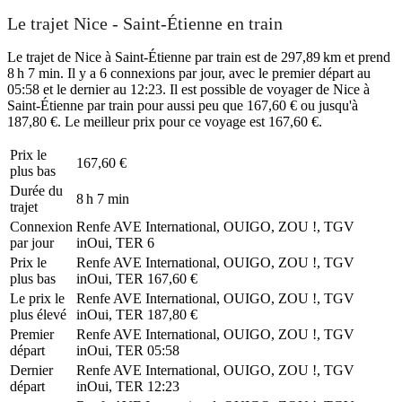
Le trajet Nice - Saint-Étienne en train
Le trajet de Nice à Saint-Étienne par train est de 297,89 km et prend
8 h 7 min. Il y a 6 connexions par jour, avec le premier départ au
05:58 et le dernier au 12:23. Il est possible de voyager de Nice à
Saint-Étienne par train pour aussi peu que 167,60 € ou jusqu'à
187,80 €. Le meilleur prix pour ce voyage est 167,60 €.
Prix ​​le
167,60 €
plus bas
Durée du
8 h 7 min
trajet
Connexion
Renfe AVE International, OUIGO, ZOU !, TGV
par jour
inOui, TER
6
Prix ​​le
Renfe AVE International, OUIGO, ZOU !, TGV
plus bas
inOui, TER
167,60 €
Le prix le
Renfe AVE International, OUIGO, ZOU !, TGV
plus élevé
inOui, TER
187,80 €
Premier
Renfe AVE International, OUIGO, ZOU !, TGV
départ
inOui, TER
05:58
Dernier
Renfe AVE International, OUIGO, ZOU !, TGV
départ
inOui, TER
12:23