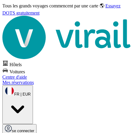
Tous les grands voyages commencent par une carte 🌎
Essayez
DOTS gratuitement
Hôtels
Voitures
Centre d'aide
Mes réservations
FR | EUR
se connecter