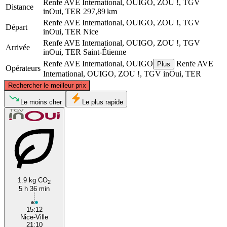
Renfe AVE International, OUIGO, ZOU !, TGV
Distance
inOui, TER
297,89 km
Renfe AVE International, OUIGO, ZOU !, TGV
Départ
inOui, TER
Nice
Renfe AVE International, OUIGO, ZOU !, TGV
Arrivée
inOui, TER
Saint-Étienne
Renfe AVE International, OUIGO
Renfe AVE
Plus
Opérateurs
International, OUIGO, ZOU !, TGV inOui, TER
©
CARTO
, ©
OpenStreetMap
contributors
Rechercher le meilleur prix
Saint-Etienne
Le moins cher
Le plus rapide
1.9 kg CO
2
5 h 36 min
Nice
15:12
Nice-Ville
21:10