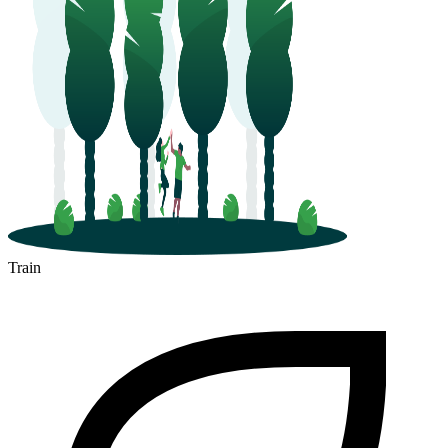
Train