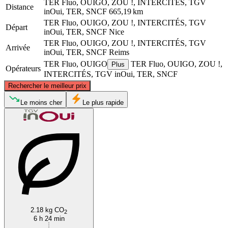
TER Fluo, OUIGO, ZOU !, INTERCITÉS, TGV
Distance
inOui, TER, SNCF
665,19 km
TER Fluo, OUIGO, ZOU !, INTERCITÉS, TGV
Départ
inOui, TER, SNCF
Nice
TER Fluo, OUIGO, ZOU !, INTERCITÉS, TGV
Arrivée
inOui, TER, SNCF
Reims
TER Fluo, OUIGO
TER Fluo, OUIGO, ZOU !,
Plus
Opérateurs
INTERCITÉS, TGV inOui, TER, SNCF
©
CARTO
, ©
OpenStreetMap
contributors
Rechercher le meilleur prix
Reims
Le moins cher
Le plus rapide
Nice
2.18 kg CO
2
6 h 24 min