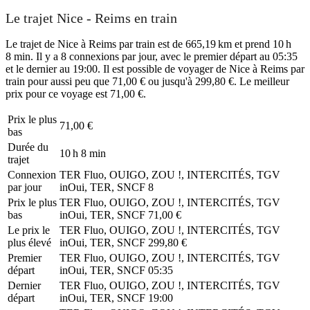
Le trajet Nice - Reims en train
Le trajet de Nice à Reims par train est de 665,19 km et prend 10 h
8 min. Il y a 8 connexions par jour, avec le premier départ au 05:35
et le dernier au 19:00. Il est possible de voyager de Nice à Reims par
train pour aussi peu que 71,00 € ou jusqu'à 299,80 €. Le meilleur
prix pour ce voyage est 71,00 €.
Prix ​​le plus
71,00 €
bas
Durée du
10 h 8 min
trajet
Connexion
TER Fluo, OUIGO, ZOU !, INTERCITÉS, TGV
par jour
inOui, TER, SNCF
8
Prix ​​le plus
TER Fluo, OUIGO, ZOU !, INTERCITÉS, TGV
bas
inOui, TER, SNCF
71,00 €
Le prix le
TER Fluo, OUIGO, ZOU !, INTERCITÉS, TGV
plus élevé
inOui, TER, SNCF
299,80 €
Premier
TER Fluo, OUIGO, ZOU !, INTERCITÉS, TGV
départ
inOui, TER, SNCF
05:35
Dernier
TER Fluo, OUIGO, ZOU !, INTERCITÉS, TGV
départ
inOui, TER, SNCF
19:00