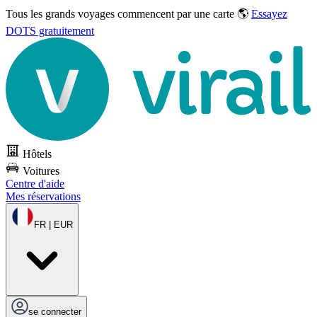
Tous les grands voyages commencent par une carte 🌎
Essayez
DOTS gratuitement
Hôtels
Voitures
Centre d'aide
Mes réservations
FR | EUR
se connecter