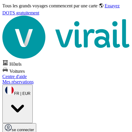
Tous les grands voyages commencent par une carte 🌎
Essayez
DOTS gratuitement
Hôtels
Voitures
Centre d'aide
Mes réservations
FR | EUR
se connecter