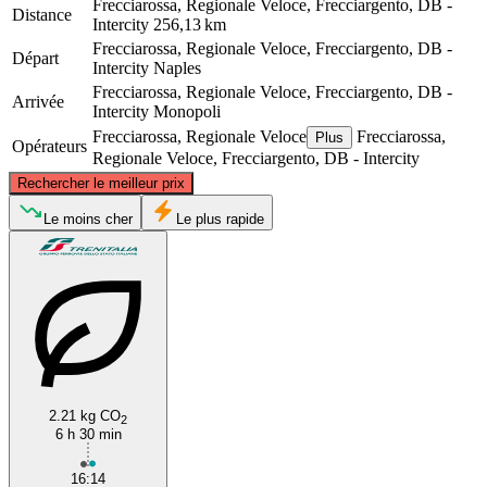
Frecciarossa, Regionale Veloce, Frecciargento, DB -
Distance
Intercity
256,13 km
Frecciarossa, Regionale Veloce, Frecciargento, DB -
Départ
Intercity
Naples
Frecciarossa, Regionale Veloce, Frecciargento, DB -
Arrivée
Intercity
Monopoli
Frecciarossa, Regionale Veloce
Frecciarossa,
Plus
Opérateurs
Regionale Veloce, Frecciargento, DB - Intercity
©
CARTO
, ©
OpenStreetMap
contributors
Rechercher le meilleur prix
Le moins cher
Le plus rapide
Monopoli
Naples
2.21 kg CO
2
6 h 30 min
16:14