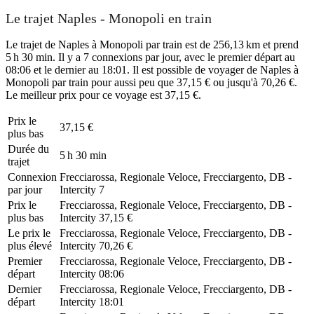
Le trajet Naples - Monopoli en train
Le trajet de Naples à Monopoli par train est de 256,13 km et prend
5 h 30 min. Il y a 7 connexions par jour, avec le premier départ au
08:06 et le dernier au 18:01. Il est possible de voyager de Naples à
Monopoli par train pour aussi peu que 37,15 € ou jusqu'à 70,26 €.
Le meilleur prix pour ce voyage est 37,15 €.
Prix ​​le
37,15 €
plus bas
Durée du
5 h 30 min
trajet
Connexion
Frecciarossa, Regionale Veloce, Frecciargento, DB -
par jour
Intercity
7
Prix ​​le
Frecciarossa, Regionale Veloce, Frecciargento, DB -
plus bas
Intercity
37,15 €
Le prix le
Frecciarossa, Regionale Veloce, Frecciargento, DB -
plus élevé
Intercity
70,26 €
Premier
Frecciarossa, Regionale Veloce, Frecciargento, DB -
départ
Intercity
08:06
Dernier
Frecciarossa, Regionale Veloce, Frecciargento, DB -
départ
Intercity
18:01