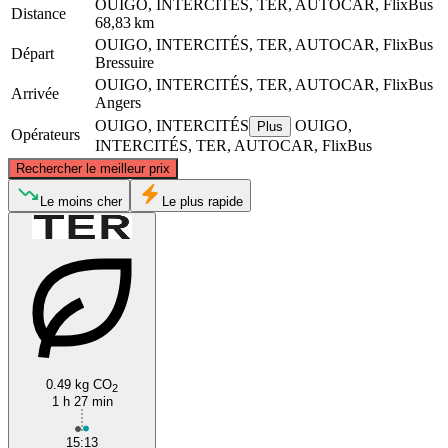
OUIGO, INTERCITÉS, TER, AUTOCAR, FlixBus
Distance
68,83 km
OUIGO, INTERCITÉS, TER, AUTOCAR, FlixBus
Départ
Bressuire
OUIGO, INTERCITÉS, TER, AUTOCAR, FlixBus
Arrivée
Angers
OUIGO, INTERCITÉS
OUIGO,
Plus
Opérateurs
INTERCITÉS, TER, AUTOCAR, FlixBus
©
CARTO
, ©
OpenStreetMap
contributors
Rechercher le meilleur prix
Angers
Le moins cher
Le plus rapide
0.49 kg CO
2
Bressuire
1 h 27 min
15:13