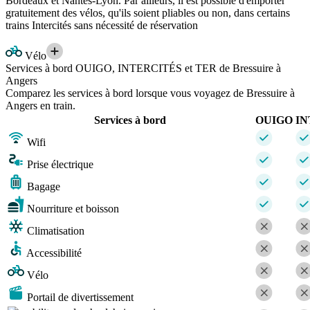
Bordeaux et Nantes-Lyon. Par ailleurs, il est possible d'emporter
gratuitement des vélos, qu'ils soient pliables ou non, dans certains
trains Intercités sans nécessité de réservation
Vélo
Services à bord OUIGO, INTERCITÉS et TER de Bressuire à
Angers
Comparez les services à bord lorsque vous voyagez de Bressuire à
Angers en train.
Services à bord
OUIGO
IN
Wifi
Prise électrique
Bagage
Nourriture et boisson
Climatisation
Accessibilité
Vélo
Portail de divertissement