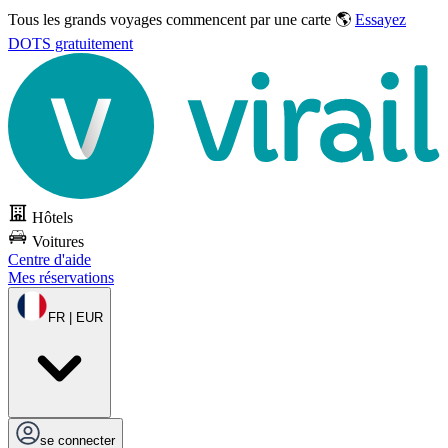
Tous les grands voyages commencent par une carte 🌎
Essayez
DOTS gratuitement
Hôtels
Voitures
Centre d'aide
Mes réservations
FR | EUR
se connecter