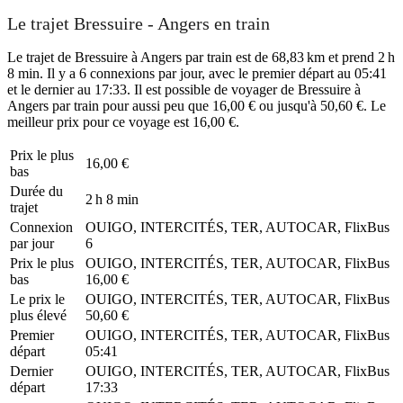
Le trajet Bressuire - Angers en train
Le trajet de Bressuire à Angers par train est de 68,83 km et prend 2 h
8 min. Il y a 6 connexions par jour, avec le premier départ au 05:41
et le dernier au 17:33. Il est possible de voyager de Bressuire à
Angers par train pour aussi peu que 16,00 € ou jusqu'à 50,60 €. Le
meilleur prix pour ce voyage est 16,00 €.
Prix ​​le plus
16,00 €
bas
Durée du
2 h 8 min
trajet
Connexion
OUIGO, INTERCITÉS, TER, AUTOCAR, FlixBus
par jour
6
Prix ​​le plus
OUIGO, INTERCITÉS, TER, AUTOCAR, FlixBus
bas
16,00 €
Le prix le
OUIGO, INTERCITÉS, TER, AUTOCAR, FlixBus
plus élevé
50,60 €
Premier
OUIGO, INTERCITÉS, TER, AUTOCAR, FlixBus
départ
05:41
Dernier
OUIGO, INTERCITÉS, TER, AUTOCAR, FlixBus
départ
17:33