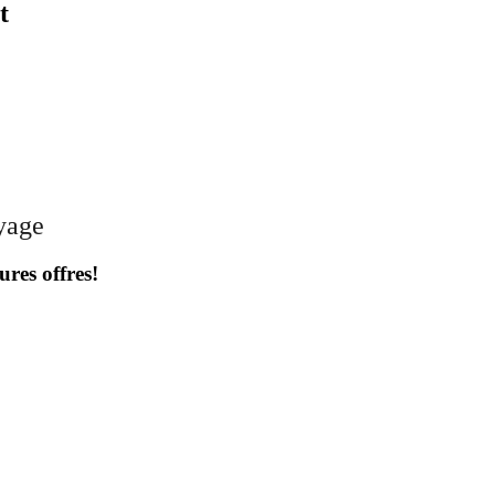
t
oyage
ures offres!