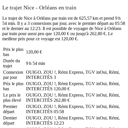
Le trajet Nice - Orléans en train
Le trajet de Nice à Orléans par train est de 625,57 km et prend 9 h
54 min. Il y a 3 connexions par jour, avec le premier départ au 05:58
et le dernier au 12:23. Il est possible de voyager de Nice à Orléans
par train pour aussi peu que 120,00 € ou jusqu'à 262,80 €. Le
meilleur prix pour ce voyage est 120,00 €.
Prix ​​le plus
120,00 €
bas
Durée du
9 h 54 min
trajet
Connexion
OUIGO, ZOU !, Rémi Express, TGV inOui, Rémi,
par jour
INTERCITÉS
3
Prix ​​le plus
OUIGO, ZOU !, Rémi Express, TGV inOui, Rémi,
bas
INTERCITÉS
120,00 €
Le prix le
OUIGO, ZOU !, Rémi Express, TGV inOui, Rémi,
plus élevé
INTERCITÉS
262,80 €
Premier
OUIGO, ZOU !, Rémi Express, TGV inOui, Rémi,
départ
INTERCITÉS
05:58
Dernier
OUIGO, ZOU !, Rémi Express, TGV inOui, Rémi,
départ
INTERCITÉS
12:23