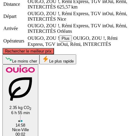
OUIGO, ZOU !, Rémi Express, TGV inOui, Rémi,
Distance
INTERCITÉS
625,57 km
OUIGO, ZOU !, Rémi Express, TGV inOui, Rémi,
Départ
INTERCITÉS
Nice
OUIGO, ZOU !, Rémi Express, TGV inOui, Rémi,
Arrivée
INTERCITÉS
Orléans
OUIGO, ZOU !
OUIGO, ZOU !, Rémi
Plus
Opérateurs
Express, TGV inOui, Rémi, INTERCITÉS
©
CARTO
, ©
OpenStreetMap
contributors
Rechercher le meilleur prix
Orléans
Le moins cher
Le plus rapide
2.35 kg CO
2
6 h 55 min
Nice
14:58
Nice-Ville
00:02