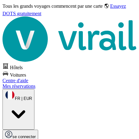
Tous les grands voyages commencent par une carte 🌎
Essayez
DOTS gratuitement
Hôtels
Voitures
Centre d'aide
Mes réservations
FR | EUR
se connecter