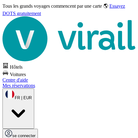
Tous les grands voyages commencent par une carte 🌎
Essayez
DOTS gratuitement
Hôtels
Voitures
Centre d'aide
Mes réservations
FR | EUR
se connecter