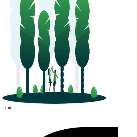
Train