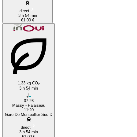
direct
3 h 54 min
61,00 €
1.33 kg CO
2
3 h 54 min
07:26
Massy - Palaiseau
11:20
Gare De Montpellier Sud D
direct
3 h 54 min
61,00 €