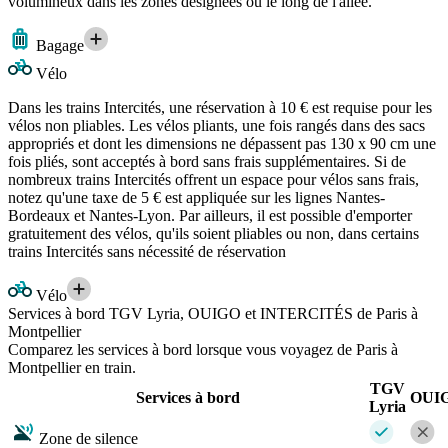
volumineux dans les zones désignées ou le long de l'allée.
Bagage
Vélo
Dans les trains Intercités, une réservation à 10 € est requise pour les
vélos non pliables. Les vélos pliants, une fois rangés dans des sacs
appropriés et dont les dimensions ne dépassent pas 130 x 90 cm une
fois pliés, sont acceptés à bord sans frais supplémentaires. Si de
nombreux trains Intercités offrent un espace pour vélos sans frais,
notez qu'une taxe de 5 € est appliquée sur les lignes Nantes-
Bordeaux et Nantes-Lyon. Par ailleurs, il est possible d'emporter
gratuitement des vélos, qu'ils soient pliables ou non, dans certains
trains Intercités sans nécessité de réservation
Vélo
Services à bord TGV Lyria, OUIGO et INTERCITÉS de Paris à
Montpellier
Comparez les services à bord lorsque vous voyagez de Paris à
Montpellier en train.
TGV
Services à bord
OUI
Lyria
Zone de silence