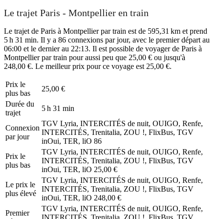
Le trajet Paris - Montpellier en train
Le trajet de Paris à Montpellier par train est de 595,31 km et prend
5 h 31 min. Il y a 86 connexions par jour, avec le premier départ au
06:00 et le dernier au 22:13. Il est possible de voyager de Paris à
Montpellier par train pour aussi peu que 25,00 € ou jusqu'à
248,00 €. Le meilleur prix pour ce voyage est 25,00 €.
Prix ​​le
25,00 €
plus bas
Durée du
5 h 31 min
trajet
TGV Lyria, INTERCITÉS de nuit, OUIGO, Renfe,
Connexion
INTERCITÉS, Trenitalia, ZOU !, FlixBus, TGV
par jour
inOui, TER, liO
86
TGV Lyria, INTERCITÉS de nuit, OUIGO, Renfe,
Prix ​​le
INTERCITÉS, Trenitalia, ZOU !, FlixBus, TGV
plus bas
inOui, TER, liO
25,00 €
TGV Lyria, INTERCITÉS de nuit, OUIGO, Renfe,
Le prix le
INTERCITÉS, Trenitalia, ZOU !, FlixBus, TGV
plus élevé
inOui, TER, liO
248,00 €
TGV Lyria, INTERCITÉS de nuit, OUIGO, Renfe,
Premier
INTERCITÉS, Trenitalia, ZOU !, FlixBus, TGV