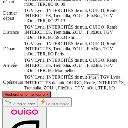
départ
inOui, TER, liO
06:00
TGV Lyria, INTERCITÉS de nuit, OUIGO, Renfe,
Dernier
INTERCITÉS, Trenitalia, ZOU !, FlixBus, TGV
départ
inOui, TER, liO
22:13
TGV Lyria, INTERCITÉS de nuit, OUIGO, Renfe,
Distance
INTERCITÉS, Trenitalia, ZOU !, FlixBus, TGV
inOui, TER, liO
595,31 km
TGV Lyria, INTERCITÉS de nuit, OUIGO, Renfe,
Départ
INTERCITÉS, Trenitalia, ZOU !, FlixBus, TGV
inOui, TER, liO
Paris
TGV Lyria, INTERCITÉS de nuit, OUIGO, Renfe,
Arrivée
INTERCITÉS, Trenitalia, ZOU !, FlixBus, TGV
inOui, TER, liO
Montpellier
TGV Lyria, INTERCITÉS de nuit
TGV Lyria,
Plus
Opérateurs
INTERCITÉS de nuit, OUIGO, Renfe, INTERCITÉS,
Trenitalia, ZOU !, FlixBus, TGV inOui, TER, liO
©
CARTO
, ©
OpenStreetMap
contributors
Rechercher le meilleur prix
Paris
Le moins cher
Le plus rapide