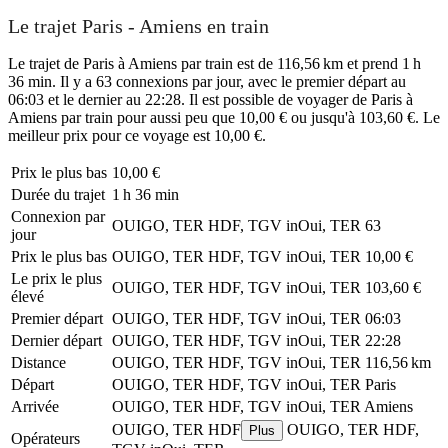
Le trajet Paris - Amiens en train
Le trajet de Paris à Amiens par train est de 116,56 km et prend 1 h
36 min. Il y a 63 connexions par jour, avec le premier départ au
06:03 et le dernier au 22:28. Il est possible de voyager de Paris à
Amiens par train pour aussi peu que 10,00 € ou jusqu'à 103,60 €. Le
meilleur prix pour ce voyage est 10,00 €.
Prix ​​le plus bas
10,00 €
Durée du trajet
1 h 36 min
Connexion par
OUIGO, TER HDF, TGV inOui, TER
63
jour
Prix ​​le plus bas
OUIGO, TER HDF, TGV inOui, TER
10,00 €
Le prix le plus
OUIGO, TER HDF, TGV inOui, TER
103,60 €
élevé
Premier départ
OUIGO, TER HDF, TGV inOui, TER
06:03
Dernier départ
OUIGO, TER HDF, TGV inOui, TER
22:28
Distance
OUIGO, TER HDF, TGV inOui, TER
116,56 km
Départ
OUIGO, TER HDF, TGV inOui, TER
Paris
Arrivée
OUIGO, TER HDF, TGV inOui, TER
Amiens
OUIGO, TER HDF
OUIGO, TER HDF,
Plus
Opérateurs