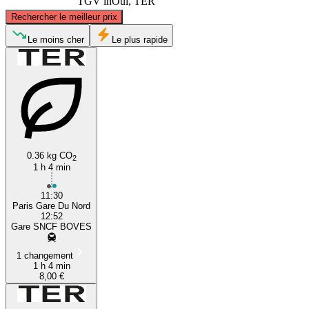
TGV inOui, TER
©
CARTO
, ©
OpenStreetMap
contributors
Rechercher le meilleur prix
Amiens
Le moins cher
Le plus rapide
0.36 kg CO
2
1 h 4 min
Paris
11:30
Paris Gare Du Nord
12:52
Gare SNCF BOVES
1 changement
1 h 4 min
8,00 €