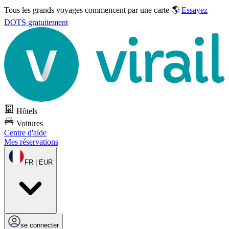
Tous les grands voyages commencent par une carte 🌎
Essayez
DOTS gratuitement
Hôtels
Voitures
Centre d'aide
Mes réservations
FR | EUR
se connecter