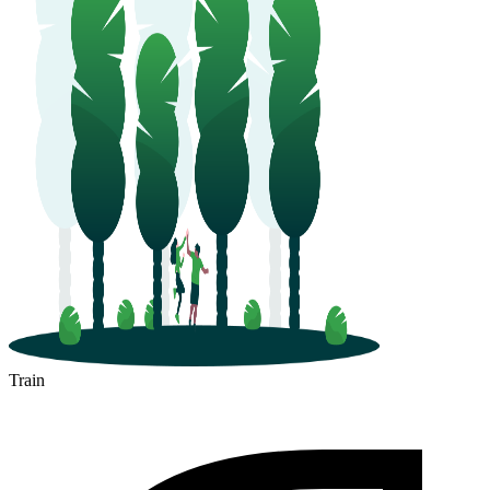
Train