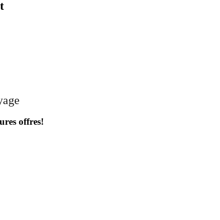
t
oyage
ures offres!