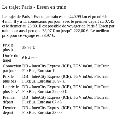
Le trajet Paris - Essen en train
Le trajet de Paris à Essen par train est de 440,99 km et prend 6 h
4 min. Il y a 11 connexions par jour, avec le premier départ au 07:45
et le dernier au 23:00. Il est possible de voyager de Paris à Essen par
train pour aussi peu que 38,97 € ou jusqu'à 222,00 €. Le meilleur
prix pour ce voyage est 38,97 €.
Prix ​​le
38,97 €
plus bas
Durée du
6 h 4 min
trajet
Connexion
DB - InterCity Express (ICE), TGV inOui, FlixTrain,
par jour
FlixBus, Eurostar
11
Prix ​​le
DB - InterCity Express (ICE), TGV inOui, FlixTrain,
plus bas
FlixBus, Eurostar
38,97 €
Le prix le
DB - InterCity Express (ICE), TGV inOui, FlixTrain,
plus élevé
FlixBus, Eurostar
222,00 €
Premier
DB - InterCity Express (ICE), TGV inOui, FlixTrain,
départ
FlixBus, Eurostar
07:45
Dernier
DB - InterCity Express (ICE), TGV inOui, FlixTrain,
départ
FlixBus, Eurostar
23:00