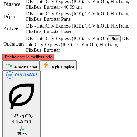
DB - InterCity Express (ICE), TGV inOui, FlixTrain,
Distance
FlixBus, Eurostar
440,99 km
DB - InterCity Express (ICE), TGV inOui, FlixTrain,
Départ
FlixBus, Eurostar
Paris
DB - InterCity Express (ICE), TGV inOui, FlixTrain,
Arrivée
FlixBus, Eurostar
Essen
DB - InterCity Express (ICE), TGV inOui
DB -
Plus
Opérateurs
InterCity Express (ICE), TGV inOui, FlixTrain,
FlixBus, Eurostar
©
CARTO
, ©
OpenStreetMap
contributors
Rechercher le meilleur prix
Essen, NW
Le moins cher
Le plus rapide
1.47 kg CO
2
4 h 19 min
Paris
09:55