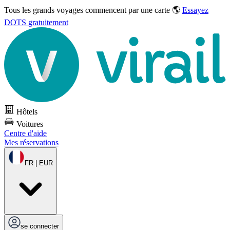
Tous les grands voyages commencent par une carte 🌎
Essayez
DOTS gratuitement
Hôtels
Voitures
Centre d'aide
Mes réservations
FR | EUR
se connecter