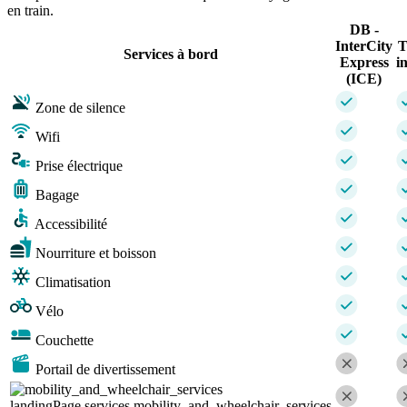
en train.
DB -
InterCity
Services à bord
Express
i
(ICE)
Zone de silence
Wifi
Prise électrique
Bagage
Accessibilité
Nourriture et boisson
Climatisation
Vélo
Couchette
Portail de divertissement
landingPage.services.mobility_and_wheelchair_services