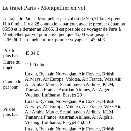
Le trajet Paris - Montpellier en vol
Le trajet de Paris à Montpellier par vol est de 595,31 km et prend
11 h 0 min. Il y a 28 connexions par jour, avec le premier départ au
05:50 et le dernier au 23:05. Il est possible de voyager de Paris à
Montpellier par vol pour aussi peu que 45,04 € ou jusqu'à
2 269,60 €. Le meilleur prix pour ce voyage est 45,04 €.
Prix ​​le
45,04 €
plus bas
Durée du
11 h 0 min
trajet
Luxair, Ryanair, Norwegian, Air Corsica, British
Airways, Air Europa, Volotea, Air France, Wizz Air,
Connexion
Air Arabia Maroc, Scandinavian Airlines, KLM,
par jour
Transavia France, Austrian Airlines, Air Algérie,
Vueling, Lufthansa, Easyjet
28
Luxair, Ryanair, Norwegian, Air Corsica, British
Airways, Air Europa, Volotea, Air France, Wizz Air,
Prix ​​le
Air Arabia Maroc, Scandinavian Airlines, KLM,
plus bas
Transavia France, Austrian Airlines, Air Algérie,
Vueling, Lufthansa, Easyjet
45,04 €
Luxair, Ryanair, Norwegian, Air Corsica, British