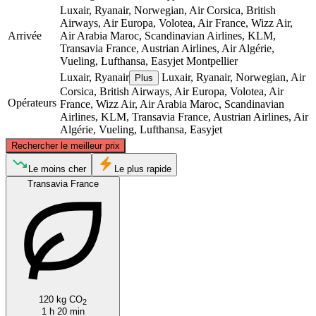
Luxair, Ryanair, Norwegian, Air Corsica, British
Airways, Air Europa, Volotea, Air France, Wizz Air,
Arrivée
Air Arabia Maroc, Scandinavian Airlines, KLM,
Transavia France, Austrian Airlines, Air Algérie,
Vueling, Lufthansa, Easyjet
Montpellier
Luxair, Ryanair
Luxair, Ryanair, Norwegian, Air
Plus
Corsica, British Airways, Air Europa, Volotea, Air
Opérateurs
France, Wizz Air, Air Arabia Maroc, Scandinavian
Airlines, KLM, Transavia France, Austrian Airlines, Air
Algérie, Vueling, Lufthansa, Easyjet
©
CARTO
, ©
OpenStreetMap
contributors
Rechercher le meilleur prix
Paris
Le moins cher
Le plus rapide
Transavia France
120 kg CO
2
Montpellier
1 h 20 min