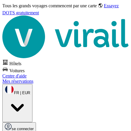
Tous les grands voyages commencent par une carte 🌎
Essayez
DOTS gratuitement
Hôtels
Voitures
Centre d'aide
Mes réservations
FR | EUR
se connecter