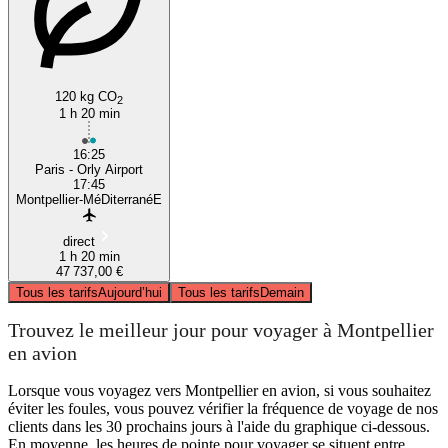
120 kg CO
2
1 h 20 min
16:25
Paris - Orly Airport
17:45
Montpellier-MéDiterranéE
direct
1 h 20 min
47 737,00 €
Tous les tarifs
Aujourd’hui
Tous les tarifs
Demain
Trouvez le meilleur jour pour voyager à Montpellier
en avion
Lorsque vous voyagez vers Montpellier en avion, si vous souhaitez
éviter les foules, vous pouvez vérifier la fréquence de voyage de nos
clients dans les 30 prochains jours à l'aide du graphique ci-dessous.
En moyenne, les heures de pointe pour voyager se situent entre