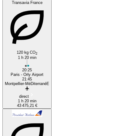
Transavia France
120 kg CO
2
1 h 20 min
20:25
Paris - Orly Airport
21:45
Montpellier-MéDiterranéE
direct
1 h 20 min
43 475,21 €