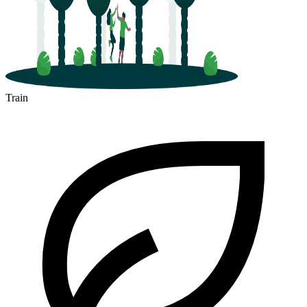
Train