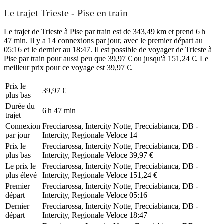
Le trajet Trieste - Pise en train
Le trajet de Trieste à Pise par train est de 343,49 km et prend 6 h
47 min. Il y a 14 connexions par jour, avec le premier départ au
05:16 et le dernier au 18:47. Il est possible de voyager de Trieste à
Pise par train pour aussi peu que 39,97 € ou jusqu'à 151,24 €. Le
meilleur prix pour ce voyage est 39,97 €.
Prix ​​le
39,97 €
plus bas
Durée du
6 h 47 min
trajet
Connexion
Frecciarossa, Intercity Notte, Frecciabianca, DB -
par jour
Intercity, Regionale Veloce
14
Prix ​​le
Frecciarossa, Intercity Notte, Frecciabianca, DB -
plus bas
Intercity, Regionale Veloce
39,97 €
Le prix le
Frecciarossa, Intercity Notte, Frecciabianca, DB -
plus élevé
Intercity, Regionale Veloce
151,24 €
Premier
Frecciarossa, Intercity Notte, Frecciabianca, DB -
départ
Intercity, Regionale Veloce
05:16
Dernier
Frecciarossa, Intercity Notte, Frecciabianca, DB -
départ
Intercity, Regionale Veloce
18:47