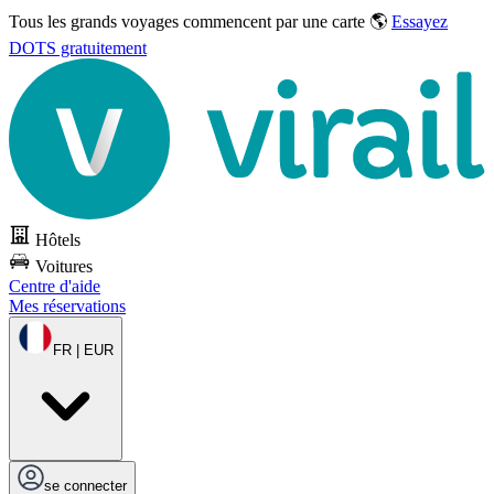
Tous les grands voyages commencent par une carte 🌎
Essayez
DOTS gratuitement
Hôtels
Voitures
Centre d'aide
Mes réservations
FR | EUR
se connecter