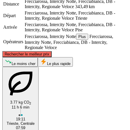
Frecciarossa, Intercity Notte, Frecciabianca, DB -
Distance
Intercity, Regionale Veloce
343,49 km
Frecciarossa, Intercity Notte, Frecciabianca, DB -
Départ
Intercity, Regionale Veloce
Trieste
Frecciarossa, Intercity Notte, Frecciabianca, DB -
Arrivée
Intercity, Regionale Veloce
Pise
Frecciarossa, Intercity Notte
Frecciarossa,
Plus
Opérateurs
Intercity Notte, Frecciabianca, DB - Intercity,
Regionale Veloce
©
CARTO
, ©
OpenStreetMap
contributors
Rechercher le meilleur prix
Trieste
Le moins cher
Le plus rapide
3.77 kg CO
2
11 h 6 min
19:11
Pisa
Trieste, Centrale
07:59