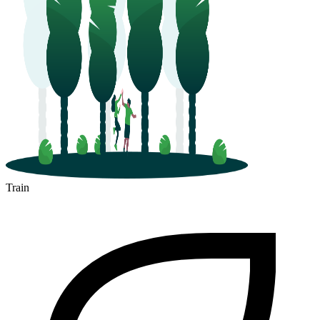
Train