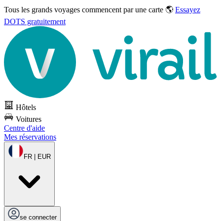
Tous les grands voyages commencent par une carte 🌎
Essayez
DOTS gratuitement
Hôtels
Voitures
Centre d'aide
Mes réservations
FR | EUR
se connecter