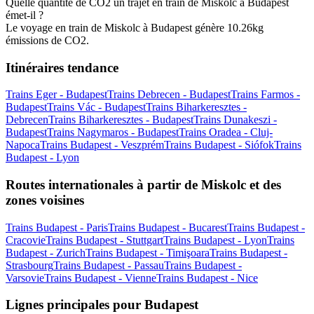
Quelle quantité de CO2 un trajet en train de Miskolc à Budapest
émet-il ?
Le voyage en train de Miskolc à Budapest génère 10.26kg
émissions de CO2.
Itinéraires tendance
Trains Eger - Budapest
Trains Debrecen - Budapest
Trains Farmos -
Budapest
Trains Vác - Budapest
Trains Biharkeresztes -
Debrecen
Trains Biharkeresztes - Budapest
Trains Dunakeszi -
Budapest
Trains Nagymaros - Budapest
Trains Oradea - Cluj-
Napoca
Trains Budapest - Veszprém
Trains Budapest - Siófok
Trains
Budapest - Lyon
Routes internationales à partir de Miskolc et des
zones voisines
Trains Budapest - Paris
Trains Budapest - Bucarest
Trains Budapest -
Cracovie
Trains Budapest - Stuttgart
Trains Budapest - Lyon
Trains
Budapest - Zurich
Trains Budapest - Timişoara
Trains Budapest -
Strasbourg
Trains Budapest - Passau
Trains Budapest -
Varsovie
Trains Budapest - Vienne
Trains Budapest - Nice
Lignes principales pour Budapest