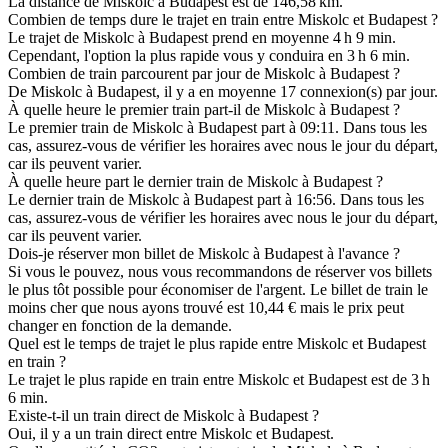
La distance de Miskolc à Budapest est de 146,58 km.
Combien de temps dure le trajet en train entre Miskolc et Budapest ?
Le trajet de Miskolc à Budapest prend en moyenne 4 h 9 min.
Cependant, l'option la plus rapide vous y conduira en 3 h 6 min.
Combien de train parcourent par jour de Miskolc à Budapest ?
De Miskolc à Budapest, il y a en moyenne 17 connexion(s) par jour.
À quelle heure le premier train part-il de Miskolc à Budapest ?
Le premier train de Miskolc à Budapest part à 09:11. Dans tous les
cas, assurez-vous de vérifier les horaires avec nous le jour du départ,
car ils peuvent varier.
À quelle heure part le dernier train de Miskolc à Budapest ?
Le dernier train de Miskolc à Budapest part à 16:56. Dans tous les
cas, assurez-vous de vérifier les horaires avec nous le jour du départ,
car ils peuvent varier.
Dois-je réserver mon billet de Miskolc à Budapest à l'avance ?
Si vous le pouvez, nous vous recommandons de réserver vos billets
le plus tôt possible pour économiser de l'argent. Le billet de train le
moins cher que nous ayons trouvé est 10,44 € mais le prix peut
changer en fonction de la demande.
Quel est le temps de trajet le plus rapide entre Miskolc et Budapest
en train ?
Le trajet le plus rapide en train entre Miskolc et Budapest est de 3 h
6 min.
Existe-t-il un train direct de Miskolc à Budapest ?
Oui, il y a un train direct entre Miskolc et Budapest.