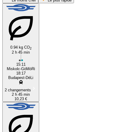
Le moins cher
Le plus rapide
Miskolc
0.94 kg CO
2
2 h 45 min
Budapest
15:11
Miskolc-GöMöRi
18:17
Budapest-DéLi
2 changements
2 h 45 min
10,23 €