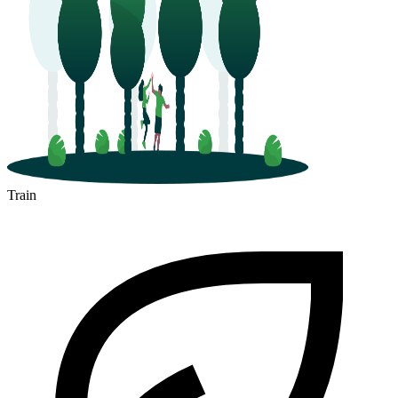
Train