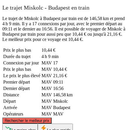
Le trajet Miskolc - Budapest en train
Le trajet de Miskolc à Budapest par train est de 146,58 km et prend
4 h 9 min. Il y a 17 connexions par jour, avec le premier départ au
09:11 et le dernier au 16:56. Il est possible de voyager de Miskolc à
Budapest par train pour aussi peu que 10,44 € ou jusqu'à 21,16 €.
Le meilleur prix pour ce voyage est 10,44 €.
Prix ​​le plus bas
10,44 €
Durée du trajet
4 h 9 min
Connexion par jour
MAV
17
Prix ​​le plus bas
MAV
10,44 €
Le prix le plus élevé
MAV
21,16 €
Premier départ
MAV
09:11
Dernier départ
MAV
16:56
Distance
MAV
146,58 km
Départ
MAV
Miskolc
Arrivée
MAV
Budapest
Opérateurs
MAV
MAV
©
CARTO
, ©
OpenStreetMap
contributors
Rechercher le meilleur prix