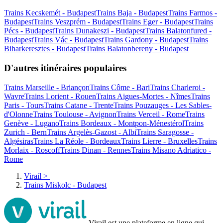
Trains Kecskemét - Budapest
Trains Baja - Budapest
Trains Farmos -
Budapest
Trains Veszprém - Budapest
Trains Eger - Budapest
Trains
Pécs - Budapest
Trains Dunakeszi - Budapest
Trains Balatonfured -
Budapest
Trains Vác - Budapest
Trains Gardony - Budapest
Trains
Biharkeresztes - Budapest
Trains Balatonbereny - Budapest
D'autres itinéraires populaires
Trains Marseille - Briançon
Trains Côme - Bari
Trains Charleroi -
Wavre
Trains Lorient - Rouen
Trains Aigues-Mortes - Nîmes
Trains
Paris - Tours
Trains Catane - Trente
Trains Pouzauges - Les Sables-
d'Olonne
Trains Toulouse - Avignon
Trains Verceil - Rome
Trains
Genève - Lugano
Trains Bordeaux - Montpon-Ménestérol
Trains
Zurich - Bern
Trains Argelès-Gazost - Albi
Trains Saragosse -
Algésiras
Trains La Réole - Bordeaux
Trains Lierre - Bruxelles
Trains
Morlaix - Roscoff
Trains Dinan - Rennes
Trains Misano Adriatico -
Rome
Virail
>
Trains Miskolc - Budapest
Virail est une plateforme en ligne qui