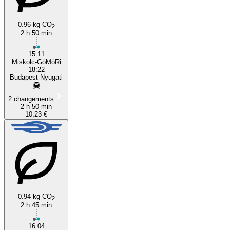
0.96 kg CO
2
2 h 50 min
15:11
Miskolc-GöMöRi
18:22
Budapest-Nyugati
2 changements
2 h 50 min
10,23 €
0.94 kg CO
2
2 h 45 min
16:04