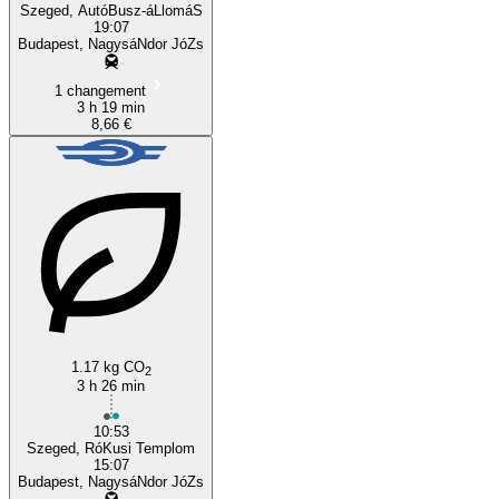
Szeged, AutóBusz-áLlomáS
19:07
Budapest, NagysáNdor JóZs
1 changement
3 h 19 min
8,66 €
1.17 kg CO
2
3 h 26 min
10:53
Szeged, RóKusi Templom
15:07
Budapest, NagysáNdor JóZs