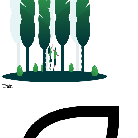
Train