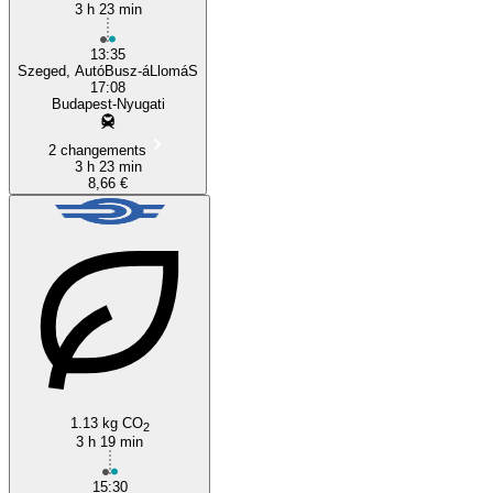
3 h 23 min
13:35
Szeged, AutóBusz-áLlomáS
17:08
Budapest-Nyugati
2 changements
3 h 23 min
8,66 €
1.13 kg CO
2
3 h 19 min
15:30