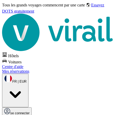
Tous les grands voyages commencent par une carte 🌎
Essayez
DOTS gratuitement
Hôtels
Voitures
Centre d'aide
Mes réservations
FR | EUR
se connecter