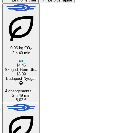
Le moins cher
Le plus rapide
0.96 kg CO
2
2 h 49 min
Szeged
14:46
Szeged, Bem Utca
18:09
Budapest-Nyugati
4 changements
2 h 49 min
8,02 €