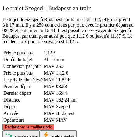
Le trajet Szeged - Budapest en train
Le trajet de Szeged à Budapest par train est de 162,24 km et prend
3 h 17 min. Il y a 250 connexions par jour, avec le premier départ au
08:28 et le dernier au 16:44. Il est possible de voyager de Szeged à
Budapest par train pour aussi peu que 1,12 € ou jusqu'à 11,87 €. Le
meilleur prix pour ce voyage est 1,12 €.
Prix ​​le plus bas
1,12 €
Durée du trajet
3 h 17 min
Connexion par jour
MAV
250
Prix ​​le plus bas
MAV
1,12 €
Le prix le plus élevé
MAV
11,87 €
Premier départ
MAV
08:28
Dernier départ
MAV
16:44
Distance
MAV
162,24 km
Départ
MAV
Szeged
Arrivée
MAV
Budapest
Opérateurs
MAV
MAV
©
CARTO
, ©
OpenStreetMap
contributors
Rechercher le meilleur prix
Budapest