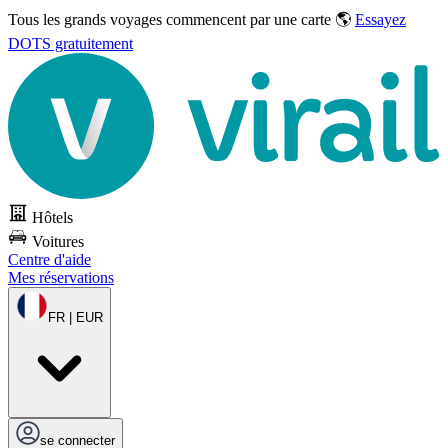
Tous les grands voyages commencent par une carte 🌎
Essayez
DOTS gratuitement
Hôtels
Voitures
Centre d'aide
Mes réservations
FR | EUR
se connecter