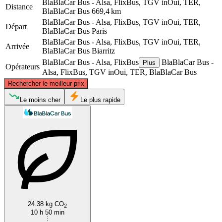
BlaBlaCar Bus - Alsa, FlixBus, TGV inOui, TER,
Distance
BlaBlaCar Bus
669,4 km
BlaBlaCar Bus - Alsa, FlixBus, TGV inOui, TER,
Départ
BlaBlaCar Bus
Paris
BlaBlaCar Bus - Alsa, FlixBus, TGV inOui, TER,
Arrivée
BlaBlaCar Bus
Biarritz
BlaBlaCar Bus - Alsa, FlixBus
BlaBlaCar Bus -
Plus
Opérateurs
Alsa, FlixBus, TGV inOui, TER, BlaBlaCar Bus
©
CARTO
, ©
OpenStreetMap
contributors
Rechercher le meilleur prix
Paris
Le moins cher
Le plus rapide
Biarritz
24.38 kg CO
2
10 h 50 min