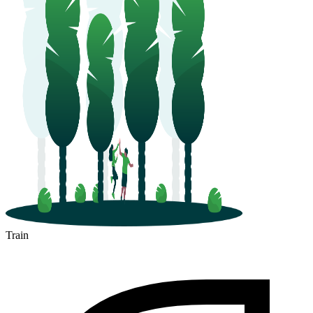
Train