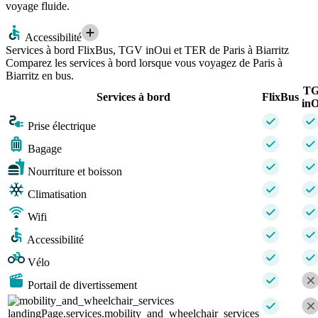
voyage fluide.
Accessibilité
Services à bord FlixBus, TGV inOui et TER de Paris à Biarritz
Comparez les services à bord lorsque vous voyagez de Paris à
Biarritz en bus.
T
Services à bord
FlixBus
inO
Prise électrique
Bagage
Nourriture et boisson
Climatisation
Wifi
Accessibilité
Vélo
Portail de divertissement
landingPage.services.mobility_and_wheelchair_services