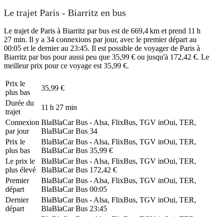
Le trajet Paris - Biarritz en bus
Le trajet de Paris à Biarritz par bus est de 669,4 km et prend 11 h
27 min. Il y a 34 connexions par jour, avec le premier départ au
00:05 et le dernier au 23:45. Il est possible de voyager de Paris à
Biarritz par bus pour aussi peu que 35,99 € ou jusqu'à 172,42 €. Le
meilleur prix pour ce voyage est 35,99 €.
Prix ​​le
35,99 €
plus bas
Durée du
11 h 27 min
trajet
Connexion
BlaBlaCar Bus - Alsa, FlixBus, TGV inOui, TER,
par jour
BlaBlaCar Bus
34
Prix ​​le
BlaBlaCar Bus - Alsa, FlixBus, TGV inOui, TER,
plus bas
BlaBlaCar Bus
35,99 €
Le prix le
BlaBlaCar Bus - Alsa, FlixBus, TGV inOui, TER,
plus élevé
BlaBlaCar Bus
172,42 €
Premier
BlaBlaCar Bus - Alsa, FlixBus, TGV inOui, TER,
départ
BlaBlaCar Bus
00:05
Dernier
BlaBlaCar Bus - Alsa, FlixBus, TGV inOui, TER,
départ
BlaBlaCar Bus
23:45