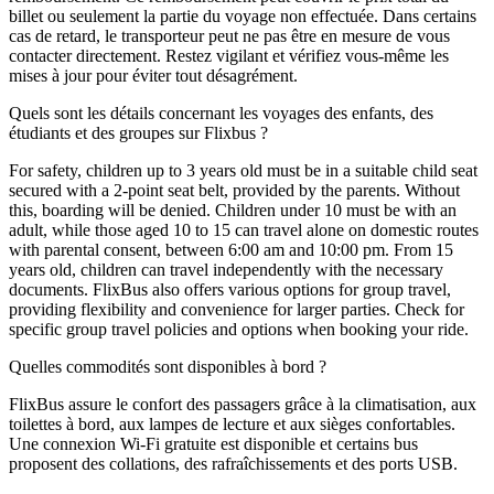
billet ou seulement la partie du voyage non effectuée. Dans certains
cas de retard, le transporteur peut ne pas être en mesure de vous
contacter directement. Restez vigilant et vérifiez vous-même les
mises à jour pour éviter tout désagrément.
Quels sont les détails concernant les voyages des enfants, des
étudiants et des groupes sur Flixbus ?
For safety, children up to 3 years old must be in a suitable child seat
secured with a 2-point seat belt, provided by the parents. Without
this, boarding will be denied. Children under 10 must be with an
adult, while those aged 10 to 15 can travel alone on domestic routes
with parental consent, between 6:00 am and 10:00 pm. From 15
years old, children can travel independently with the necessary
documents. FlixBus also offers various options for group travel,
providing flexibility and convenience for larger parties. Check for
specific group travel policies and options when booking your ride.
Quelles commodités sont disponibles à bord ?
FlixBus assure le confort des passagers grâce à la climatisation, aux
toilettes à bord, aux lampes de lecture et aux sièges confortables.
Une connexion Wi-Fi gratuite est disponible et certains bus
proposent des collations, des rafraîchissements et des ports USB.