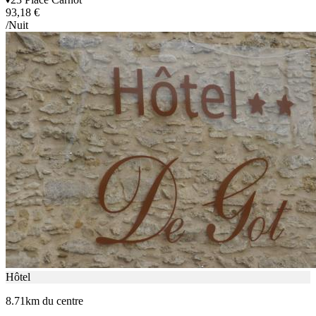
93,18 €
/Nuit
Hôtel
8.71km du centre