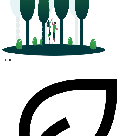
Train