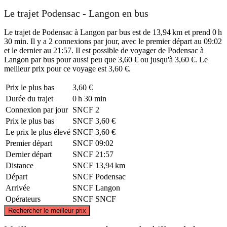
Le trajet Podensac - Langon en bus
Le trajet de Podensac à Langon par bus est de 13,94 km et prend 0 h
30 min. Il y a 2 connexions par jour, avec le premier départ au 09:02
et le dernier au 21:57. Il est possible de voyager de Podensac à
Langon par bus pour aussi peu que 3,60 € ou jusqu'à 3,60 €. Le
meilleur prix pour ce voyage est 3,60 €.
Prix ​​le plus bas
3,60 €
Durée du trajet
0 h 30 min
Connexion par jour
SNCF
2
Prix ​​le plus bas
SNCF
3,60 €
Le prix le plus élevé
SNCF
3,60 €
Premier départ
SNCF
09:02
Dernier départ
SNCF
21:57
Distance
SNCF
13,94 km
Départ
SNCF
Podensac
Arrivée
SNCF
Langon
Opérateurs
SNCF
SNCF
©
CARTO
, ©
OpenStreetMap
contributors
Rechercher le meilleur prix
Podensac