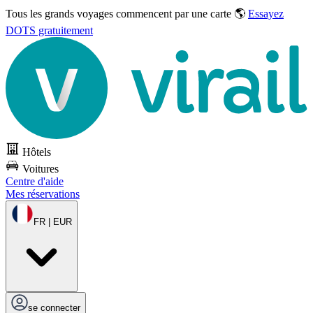
Tous les grands voyages commencent par une carte 🌎
Essayez
DOTS gratuitement
Hôtels
Voitures
Centre d'aide
Mes réservations
FR | EUR
se connecter