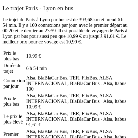
Le trajet Paris - Lyon en bus
Le trajet de Paris à Lyon par bus est de 393,68 km et prend 6 h
54 min. Il y a 100 connexions par jour, avec le premier départ au
00:20 et le dernier au 23:59. Il est possible de voyager de Paris à
Lyon par bus pour aussi peu que 10,99 € ou jusqu'à 91,61 €. Le
meilleur prix pour ce voyage est 10,99 €.
Prix ​​le
10,99 €
plus bas
Durée du
6 h 54 min
trajet
Alsa, BlaBlaCar Bus, TER, FlixBus, ALSA
Connexion
INTERNACIONAL, BlaBlaCar Bus - Alsa, Itabus
par jour
100
Alsa, BlaBlaCar Bus, TER, FlixBus, ALSA
Prix ​​le
INTERNACIONAL, BlaBlaCar Bus - Alsa, Itabus
plus bas
10,99 €
Alsa, BlaBlaCar Bus, TER, FlixBus, ALSA
Le prix le
INTERNACIONAL, BlaBlaCar Bus - Alsa, Itabus
plus élevé
91,61 €
Alsa, BlaBlaCar Bus, TER, FlixBus, ALSA
Premier
INTERNACIONAL, BlaBlaCar Bus - Alsa, Itabus