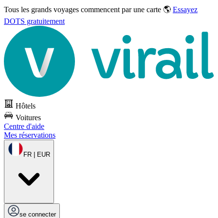
Tous les grands voyages commencent par une carte 🌎
Essayez
DOTS gratuitement
Hôtels
Voitures
Centre d'aide
Mes réservations
FR | EUR
se connecter