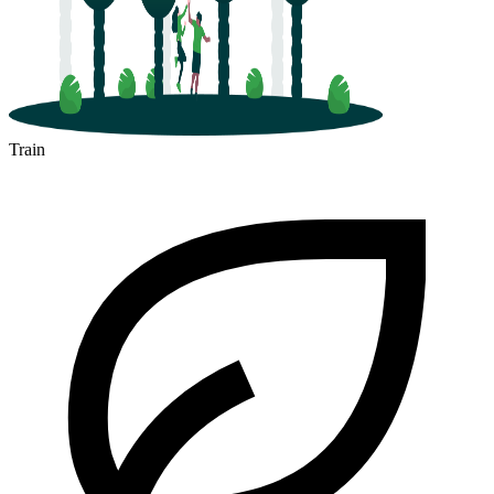
Train