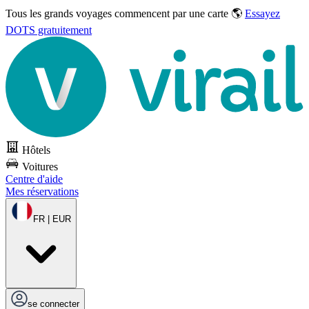
Tous les grands voyages commencent par une carte 🌎
Essayez
DOTS gratuitement
Hôtels
Voitures
Centre d'aide
Mes réservations
FR | EUR
se connecter