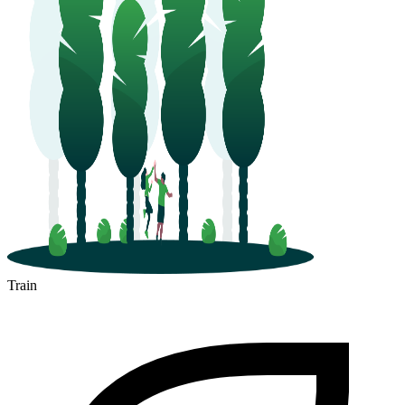
Train