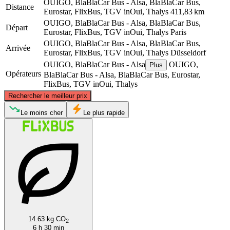
OUIGO, BlaBlaCar Bus - Alsa, BlaBlaCar Bus,
Distance
Eurostar, FlixBus, TGV inOui, Thalys
411,83 km
OUIGO, BlaBlaCar Bus - Alsa, BlaBlaCar Bus,
Départ
Eurostar, FlixBus, TGV inOui, Thalys
Paris
OUIGO, BlaBlaCar Bus - Alsa, BlaBlaCar Bus,
Arrivée
Eurostar, FlixBus, TGV inOui, Thalys
Düsseldorf
OUIGO, BlaBlaCar Bus - Alsa
OUIGO,
Plus
Opérateurs
BlaBlaCar Bus - Alsa, BlaBlaCar Bus, Eurostar,
FlixBus, TGV inOui, Thalys
©
CARTO
, ©
OpenStreetMap
contributors
Rechercher le meilleur prix
Düsseldorf
Le moins cher
Le plus rapide
Paris
14.63 kg CO
2
6 h 30 min