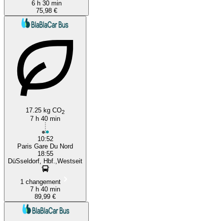
6 h 30 min
75,98 €
17.25 kg CO
2
7 h 40 min
10:52
Paris Gare Du Nord
18:55
DüSseldorf, Hbf.,Westseit
1 changement
7 h 40 min
89,99 €