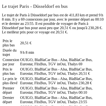
Le trajet Paris - Düsseldorf en bus
Le trajet de Paris à Düsseldorf par bus est de 411,83 km et prend 9 h
8 min. Il y a 69 connexions par jour, avec le premier départ au 00:10
et le dernier au 23:55. Il est possible de voyager de Paris à
Düsseldorf par bus pour aussi peu que 20,51 € ou jusqu'à 230,28 €.
Le meilleur prix pour ce voyage est 20,51 €.
Prix ​​le
20,51 €
plus bas
Durée du
9 h 8 min
trajet
Connexion
OUIGO, BlaBlaCar Bus - Alsa, BlaBlaCar Bus,
par jour
Eurostar, FlixBus, TGV inOui, Thalys
69
Prix ​​le
OUIGO, BlaBlaCar Bus - Alsa, BlaBlaCar Bus,
plus bas
Eurostar, FlixBus, TGV inOui, Thalys
20,51 €
Le prix le
OUIGO, BlaBlaCar Bus - Alsa, BlaBlaCar Bus,
plus élevé
Eurostar, FlixBus, TGV inOui, Thalys
230,28 €
Premier
OUIGO, BlaBlaCar Bus - Alsa, BlaBlaCar Bus,
départ
Eurostar, FlixBus, TGV inOui, Thalys
00:10
Dernier
OUIGO, BlaBlaCar Bus - Alsa, BlaBlaCar Bus,
départ
Eurostar, FlixBus, TGV inOui, Thalys
23:55