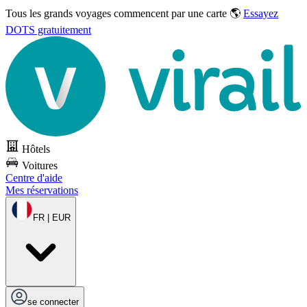
Tous les grands voyages commencent par une carte 🌎
Essayez
DOTS gratuitement
Hôtels
Voitures
Centre d'aide
Mes réservations
FR | EUR
se connecter