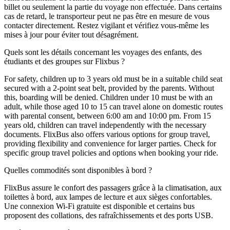
billet ou seulement la partie du voyage non effectuée. Dans certains
cas de retard, le transporteur peut ne pas être en mesure de vous
contacter directement. Restez vigilant et vérifiez vous-même les
mises à jour pour éviter tout désagrément.
Quels sont les détails concernant les voyages des enfants, des
étudiants et des groupes sur Flixbus ?
For safety, children up to 3 years old must be in a suitable child seat
secured with a 2-point seat belt, provided by the parents. Without
this, boarding will be denied. Children under 10 must be with an
adult, while those aged 10 to 15 can travel alone on domestic routes
with parental consent, between 6:00 am and 10:00 pm. From 15
years old, children can travel independently with the necessary
documents. FlixBus also offers various options for group travel,
providing flexibility and convenience for larger parties. Check for
specific group travel policies and options when booking your ride.
Quelles commodités sont disponibles à bord ?
FlixBus assure le confort des passagers grâce à la climatisation, aux
toilettes à bord, aux lampes de lecture et aux sièges confortables.
Une connexion Wi-Fi gratuite est disponible et certains bus
proposent des collations, des rafraîchissements et des ports USB.