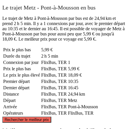
Le trajet Metz - Pont-à-Mousson en bus
Le trajet de Metz à Pont-à-Mousson par bus est de 24,94 km et
prend 2 h 5 min. Il y a 1 connexions par jour, avec le premier départ
au 10:35 et le dernier au 16:45. Il est possible de voyager de Metz à
Pont-à-Mousson par bus pour aussi peu que 5,99 € ou jusqu'à
18,09 €. Le meilleur prix pour ce voyage est 5,99 €.
Prix ​​le plus bas
5,99 €
Durée du trajet
2 h 5 min
Connexion par jour
FlixBus, TER
1
Prix ​​le plus bas
FlixBus, TER
5,99 €
Le prix le plus élevé
FlixBus, TER
18,09 €
Premier départ
FlixBus, TER
10:35
Dernier départ
FlixBus, TER
16:45
Distance
FlixBus, TER
24,94 km
Départ
FlixBus, TER
Metz
Arrivée
FlixBus, TER
Pont-à-Mousson
Opérateurs
FlixBus, TER
FlixBus, TER
©
CARTO
, ©
OpenStreetMap
contributors
Rechercher le meilleur prix
Metz