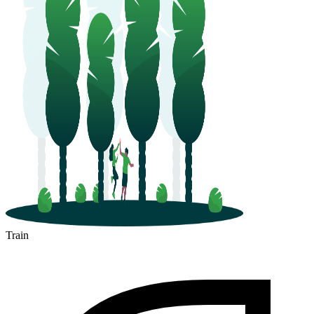
Train