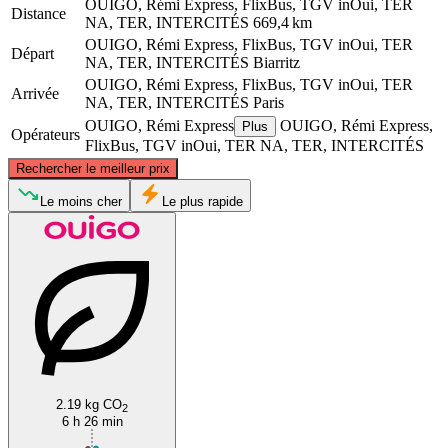
OUIGO, Rémi Express, FlixBus, TGV inOui, TER
Distance
NA, TER, INTERCITÉS
669,4 km
OUIGO, Rémi Express, FlixBus, TGV inOui, TER
Départ
NA, TER, INTERCITÉS
Biarritz
OUIGO, Rémi Express, FlixBus, TGV inOui, TER
Arrivée
NA, TER, INTERCITÉS
Paris
OUIGO, Rémi Express
OUIGO, Rémi Express,
Plus
Opérateurs
FlixBus, TGV inOui, TER NA, TER, INTERCITÉS
©
CARTO
, ©
OpenStreetMap
contributors
Rechercher le meilleur prix
Paris
Le moins cher
Le plus rapide
Biarritz
2.19 kg CO
2
6 h 26 min