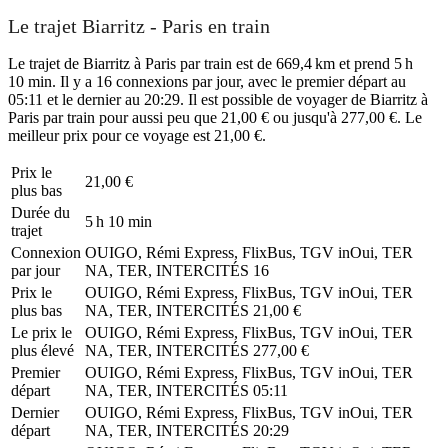
Le trajet Biarritz - Paris en train
Le trajet de Biarritz à Paris par train est de 669,4 km et prend 5 h
10 min. Il y a 16 connexions par jour, avec le premier départ au
05:11 et le dernier au 20:29. Il est possible de voyager de Biarritz à
Paris par train pour aussi peu que 21,00 € ou jusqu'à 277,00 €. Le
meilleur prix pour ce voyage est 21,00 €.
Prix ​​le
21,00 €
plus bas
Durée du
5 h 10 min
trajet
Connexion
OUIGO, Rémi Express, FlixBus, TGV inOui, TER
par jour
NA, TER, INTERCITÉS
16
Prix ​​le
OUIGO, Rémi Express, FlixBus, TGV inOui, TER
plus bas
NA, TER, INTERCITÉS
21,00 €
Le prix le
OUIGO, Rémi Express, FlixBus, TGV inOui, TER
plus élevé
NA, TER, INTERCITÉS
277,00 €
Premier
OUIGO, Rémi Express, FlixBus, TGV inOui, TER
départ
NA, TER, INTERCITÉS
05:11
Dernier
OUIGO, Rémi Express, FlixBus, TGV inOui, TER
départ
NA, TER, INTERCITÉS
20:29