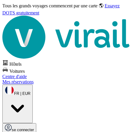
Tous les grands voyages commencent par une carte 🌎
Essayez
DOTS gratuitement
Hôtels
Voitures
Centre d'aide
Mes réservations
FR | EUR
se connecter