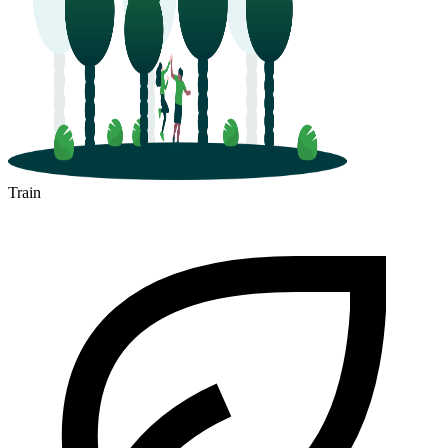
Train