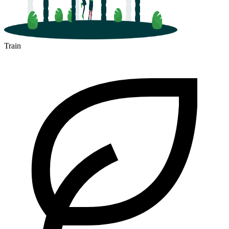
Train