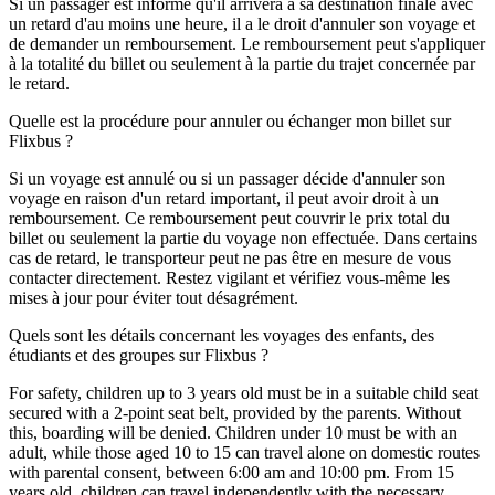
Si un passager est informé qu'il arrivera à sa destination finale avec
un retard d'au moins une heure, il a le droit d'annuler son voyage et
de demander un remboursement. Le remboursement peut s'appliquer
à la totalité du billet ou seulement à la partie du trajet concernée par
le retard.
Quelle est la procédure pour annuler ou échanger mon billet sur
Flixbus ?
Si un voyage est annulé ou si un passager décide d'annuler son
voyage en raison d'un retard important, il peut avoir droit à un
remboursement. Ce remboursement peut couvrir le prix total du
billet ou seulement la partie du voyage non effectuée. Dans certains
cas de retard, le transporteur peut ne pas être en mesure de vous
contacter directement. Restez vigilant et vérifiez vous-même les
mises à jour pour éviter tout désagrément.
Quels sont les détails concernant les voyages des enfants, des
étudiants et des groupes sur Flixbus ?
For safety, children up to 3 years old must be in a suitable child seat
secured with a 2-point seat belt, provided by the parents. Without
this, boarding will be denied. Children under 10 must be with an
adult, while those aged 10 to 15 can travel alone on domestic routes
with parental consent, between 6:00 am and 10:00 pm. From 15
years old, children can travel independently with the necessary