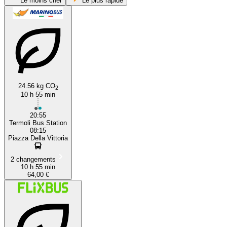
Le moins cher
Le plus rapide
Genoa
24.56 kg CO
2
10 h 55 min
Termoli
20:55
Termoli Bus Station
08:15
Piazza Della Vittoria
2 changements
10 h 55 min
64,00 €