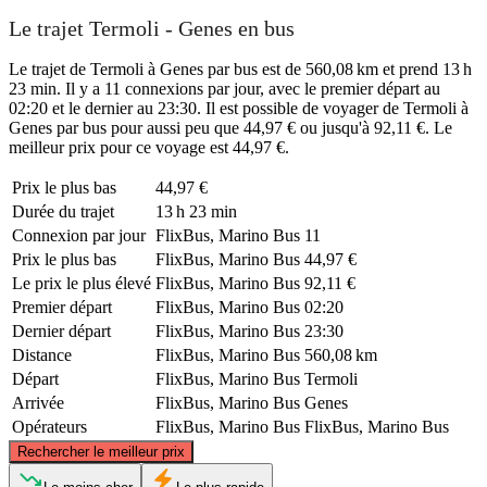
Le trajet Termoli - Genes en bus
Le trajet de Termoli à Genes par bus est de 560,08 km et prend 13 h
23 min. Il y a 11 connexions par jour, avec le premier départ au
02:20 et le dernier au 23:30. Il est possible de voyager de Termoli à
Genes par bus pour aussi peu que 44,97 € ou jusqu'à 92,11 €. Le
meilleur prix pour ce voyage est 44,97 €.
Prix ​​le plus bas
44,97 €
Durée du trajet
13 h 23 min
Connexion par jour
FlixBus, Marino Bus
11
Prix ​​le plus bas
FlixBus, Marino Bus
44,97 €
Le prix le plus élevé
FlixBus, Marino Bus
92,11 €
Premier départ
FlixBus, Marino Bus
02:20
Dernier départ
FlixBus, Marino Bus
23:30
Distance
FlixBus, Marino Bus
560,08 km
Départ
FlixBus, Marino Bus
Termoli
Arrivée
FlixBus, Marino Bus
Genes
Opérateurs
FlixBus, Marino Bus
FlixBus, Marino Bus
©
CARTO
, ©
OpenStreetMap
contributors
Rechercher le meilleur prix