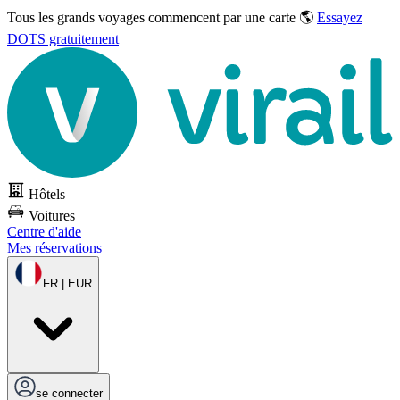
Tous les grands voyages commencent par une carte 🌎
Essayez
DOTS gratuitement
Hôtels
Voitures
Centre d'aide
Mes réservations
FR | EUR
se connecter