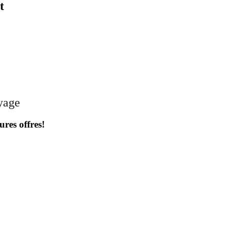
t
oyage
ures offres!