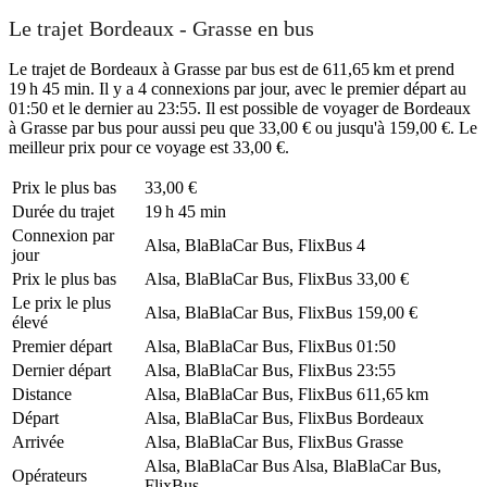
Le trajet Bordeaux - Grasse en bus
Le trajet de Bordeaux à Grasse par bus est de 611,65 km et prend
19 h 45 min. Il y a 4 connexions par jour, avec le premier départ au
01:50 et le dernier au 23:55. Il est possible de voyager de Bordeaux
à Grasse par bus pour aussi peu que 33,00 € ou jusqu'à 159,00 €. Le
meilleur prix pour ce voyage est 33,00 €.
Prix ​​le plus bas
33,00 €
Durée du trajet
19 h 45 min
Connexion par
Alsa, BlaBlaCar Bus, FlixBus
4
jour
Prix ​​le plus bas
Alsa, BlaBlaCar Bus, FlixBus
33,00 €
Le prix le plus
Alsa, BlaBlaCar Bus, FlixBus
159,00 €
élevé
Premier départ
Alsa, BlaBlaCar Bus, FlixBus
01:50
Dernier départ
Alsa, BlaBlaCar Bus, FlixBus
23:55
Distance
Alsa, BlaBlaCar Bus, FlixBus
611,65 km
Départ
Alsa, BlaBlaCar Bus, FlixBus
Bordeaux
Arrivée
Alsa, BlaBlaCar Bus, FlixBus
Grasse
Alsa, BlaBlaCar Bus
Alsa, BlaBlaCar Bus,
Opérateurs
FlixBus