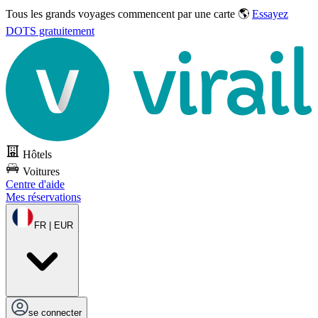
Tous les grands voyages commencent par une carte 🌎
Essayez
DOTS gratuitement
Hôtels
Voitures
Centre d'aide
Mes réservations
FR | EUR
se connecter