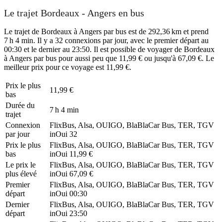
Le trajet Bordeaux - Angers en bus
Le trajet de Bordeaux à Angers par bus est de 292,36 km et prend
7 h 4 min. Il y a 32 connexions par jour, avec le premier départ au
00:30 et le dernier au 23:50. Il est possible de voyager de Bordeaux
à Angers par bus pour aussi peu que 11,99 € ou jusqu'à 67,09 €. Le
meilleur prix pour ce voyage est 11,99 €.
Prix ​​le plus
11,99 €
bas
Durée du
7 h 4 min
trajet
Connexion
FlixBus, Alsa, OUIGO, BlaBlaCar Bus, TER, TGV
par jour
inOui
32
Prix ​​le plus
FlixBus, Alsa, OUIGO, BlaBlaCar Bus, TER, TGV
bas
inOui
11,99 €
Le prix le
FlixBus, Alsa, OUIGO, BlaBlaCar Bus, TER, TGV
plus élevé
inOui
67,09 €
Premier
FlixBus, Alsa, OUIGO, BlaBlaCar Bus, TER, TGV
départ
inOui
00:30
Dernier
FlixBus, Alsa, OUIGO, BlaBlaCar Bus, TER, TGV
départ
inOui
23:50