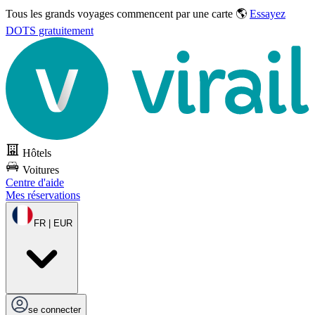
Tous les grands voyages commencent par une carte 🌎
Essayez
DOTS gratuitement
Hôtels
Voitures
Centre d'aide
Mes réservations
FR | EUR
se connecter