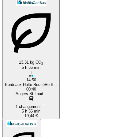
13.31 kg CO
2
5 h 55 min
14:50
Bordeaux Halte RoutièRe B...
00:40
Angers St Laud...
1 changement
5 h 55 min
19,44 €