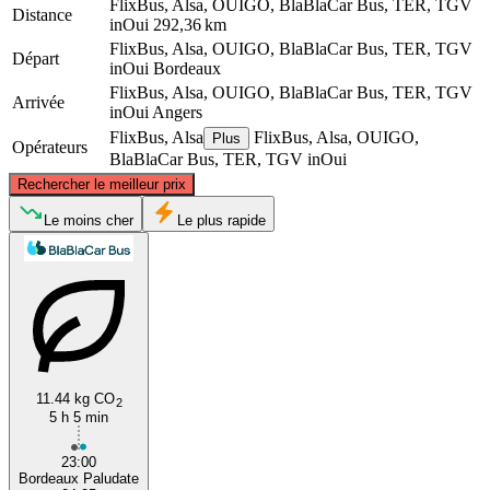
FlixBus, Alsa, OUIGO, BlaBlaCar Bus, TER, TGV
Distance
inOui
292,36 km
FlixBus, Alsa, OUIGO, BlaBlaCar Bus, TER, TGV
Départ
inOui
Bordeaux
FlixBus, Alsa, OUIGO, BlaBlaCar Bus, TER, TGV
Arrivée
inOui
Angers
FlixBus, Alsa
FlixBus, Alsa, OUIGO,
Plus
Opérateurs
BlaBlaCar Bus, TER, TGV inOui
©
CARTO
, ©
OpenStreetMap
contributors
Rechercher le meilleur prix
Angers
Le moins cher
Le plus rapide
11.44 kg CO
2
5 h 5 min
Bordeaux
23:00
Bordeaux Paludate