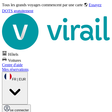
Tous les grands voyages commencent par une carte 🌎
Essayez
DOTS gratuitement
Hôtels
Voitures
Centre d'aide
Mes réservations
FR | EUR
se connecter