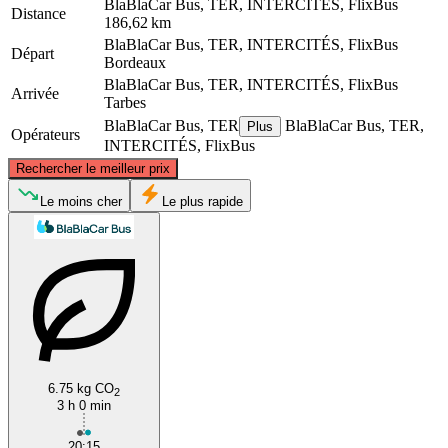
BlaBlaCar Bus, TER, INTERCITÉS, FlixBus
Distance
186,62 km
BlaBlaCar Bus, TER, INTERCITÉS, FlixBus
Départ
Bordeaux
BlaBlaCar Bus, TER, INTERCITÉS, FlixBus
Arrivée
Tarbes
BlaBlaCar Bus, TER
BlaBlaCar Bus, TER,
Plus
Opérateurs
INTERCITÉS, FlixBus
©
CARTO
, ©
OpenStreetMap
contributors
Rechercher le meilleur prix
Bordeaux
Le moins cher
Le plus rapide
6.75 kg CO
2
Tarbes
3 h 0 min
20:15