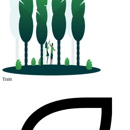
Train