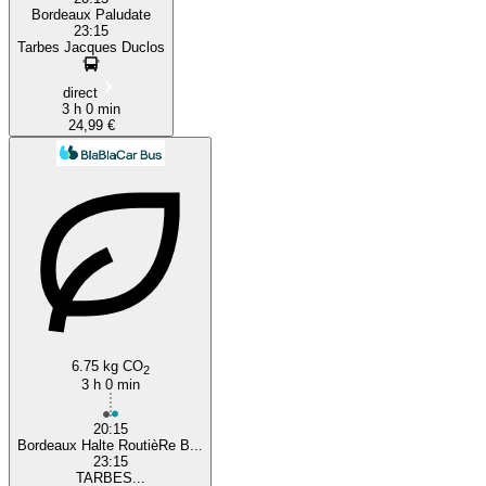
Bordeaux Paludate
23:15
Tarbes Jacques Duclos
direct
3 h 0 min
24,99 €
6.75 kg CO
2
3 h 0 min
20:15
Bordeaux Halte RoutièRe B...
23:15
TARBES...