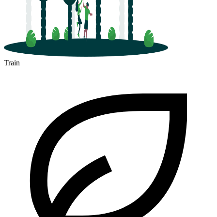
Train