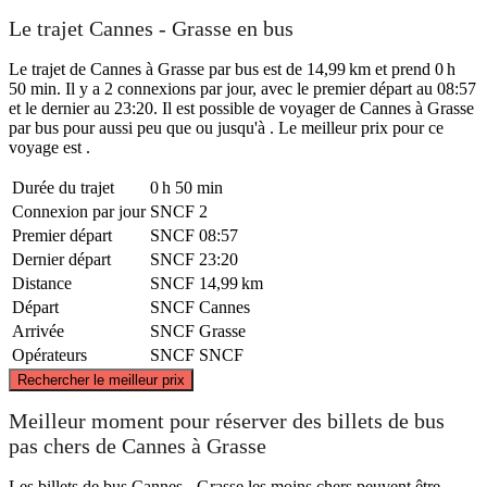
Le trajet Cannes - Grasse en bus
Le trajet de Cannes à Grasse par bus est de 14,99 km et prend 0 h
50 min. Il y a 2 connexions par jour, avec le premier départ au 08:57
et le dernier au 23:20. Il est possible de voyager de Cannes à Grasse
par bus pour aussi peu que ou jusqu'à . Le meilleur prix pour ce
voyage est .
Durée du trajet
0 h 50 min
Connexion par jour
SNCF
2
Premier départ
SNCF
08:57
Dernier départ
SNCF
23:20
Distance
SNCF
14,99 km
Départ
SNCF
Cannes
Arrivée
SNCF
Grasse
Opérateurs
SNCF
SNCF
©
CARTO
, ©
OpenStreetMap
contributors
Rechercher le meilleur prix
Grasse
Meilleur moment pour réserver des billets de bus
pas chers de Cannes à Grasse
Les billets de bus Cannes - Grasse les moins chers peuvent être