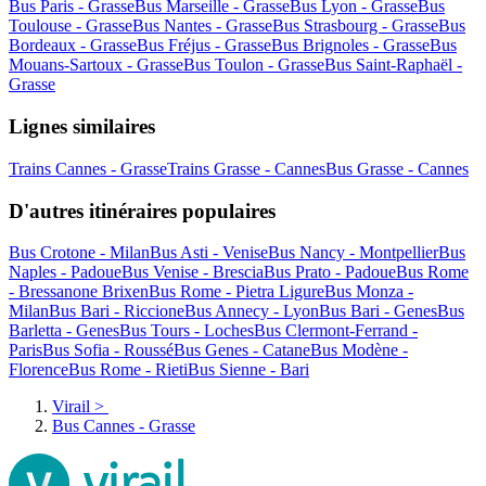
Bus Paris - Grasse
Bus Marseille - Grasse
Bus Lyon - Grasse
Bus
Toulouse - Grasse
Bus Nantes - Grasse
Bus Strasbourg - Grasse
Bus
Bordeaux - Grasse
Bus Fréjus - Grasse
Bus Brignoles - Grasse
Bus
Mouans-Sartoux - Grasse
Bus Toulon - Grasse
Bus Saint-Raphaël -
Grasse
Lignes similaires
Trains Cannes - Grasse
Trains Grasse - Cannes
Bus Grasse - Cannes
D'autres itinéraires populaires
Bus Crotone - Milan
Bus Asti - Venise
Bus Nancy - Montpellier
Bus
Naples - Padoue
Bus Venise - Brescia
Bus Prato - Padoue
Bus Rome
- Bressanone Brixen
Bus Rome - Pietra Ligure
Bus Monza -
Milan
Bus Bari - Riccione
Bus Annecy - Lyon
Bus Bari - Genes
Bus
Barletta - Genes
Bus Tours - Loches
Bus Clermont-Ferrand -
Paris
Bus Sofia - Roussé
Bus Genes - Catane
Bus Modène -
Florence
Bus Rome - Rieti
Bus Sienne - Bari
Virail
>
Bus Cannes - Grasse