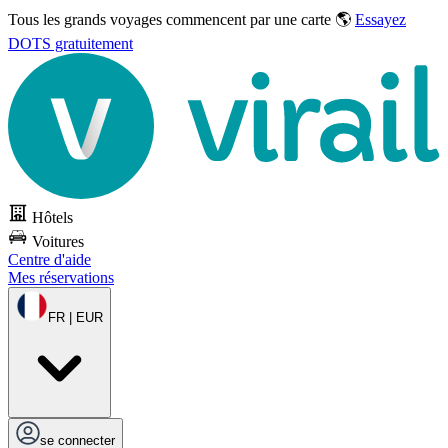
Tous les grands voyages commencent par une carte 🌎
Essayez
DOTS gratuitement
Hôtels
Voitures
Centre d'aide
Mes réservations
FR | EUR
se connecter