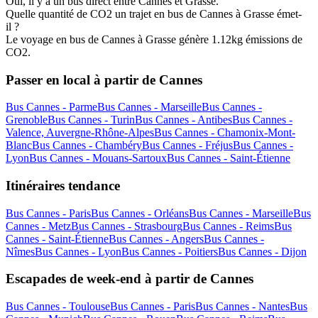
Oui, il y a un bus direct entre Cannes et Grasse.
Quelle quantité de CO2 un trajet en bus de Cannes à Grasse émet-
il ?
Le voyage en bus de Cannes à Grasse génère 1.12kg émissions de
CO2.
Passer en local à partir de Cannes
Bus Cannes - Parme
Bus Cannes - Marseille
Bus Cannes -
Grenoble
Bus Cannes - Turin
Bus Cannes - Antibes
Bus Cannes -
Valence, Auvergne-Rhône-Alpes
Bus Cannes - Chamonix-Mont-
Blanc
Bus Cannes - Chambéry
Bus Cannes - Fréjus
Bus Cannes -
Lyon
Bus Cannes - Mouans-Sartoux
Bus Cannes - Saint-Étienne
Itinéraires tendance
Bus Cannes - Paris
Bus Cannes - Orléans
Bus Cannes - Marseille
Bus
Cannes - Metz
Bus Cannes - Strasbourg
Bus Cannes - Reims
Bus
Cannes - Saint-Étienne
Bus Cannes - Angers
Bus Cannes -
Nîmes
Bus Cannes - Lyon
Bus Cannes - Poitiers
Bus Cannes - Dijon
Escapades de week-end à partir de Cannes
Bus Cannes - Toulouse
Bus Cannes - Paris
Bus Cannes - Nantes
Bus