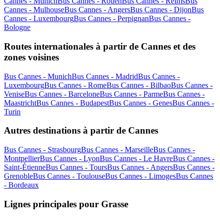
Cannes - Munich
Bus Cannes - Rouen
Bus Cannes - Reims
Bus
Cannes - Mulhouse
Bus Cannes - Angers
Bus Cannes - Dijon
Bus
Cannes - Luxembourg
Bus Cannes - Perpignan
Bus Cannes -
Bologne
Routes internationales à partir de Cannes et des
zones voisines
Bus Cannes - Munich
Bus Cannes - Madrid
Bus Cannes -
Luxembourg
Bus Cannes - Rome
Bus Cannes - Bilbao
Bus Cannes -
Venise
Bus Cannes - Barcelone
Bus Cannes - Parme
Bus Cannes -
Maastricht
Bus Cannes - Budapest
Bus Cannes - Genes
Bus Cannes -
Turin
Autres destinations à partir de Cannes
Bus Cannes - Strasbourg
Bus Cannes - Marseille
Bus Cannes -
Montpellier
Bus Cannes - Lyon
Bus Cannes - Le Havre
Bus Cannes -
Saint-Étienne
Bus Cannes - Tours
Bus Cannes - Angers
Bus Cannes -
Grenoble
Bus Cannes - Toulouse
Bus Cannes - Limoges
Bus Cannes
- Bordeaux
Lignes principales pour Grasse