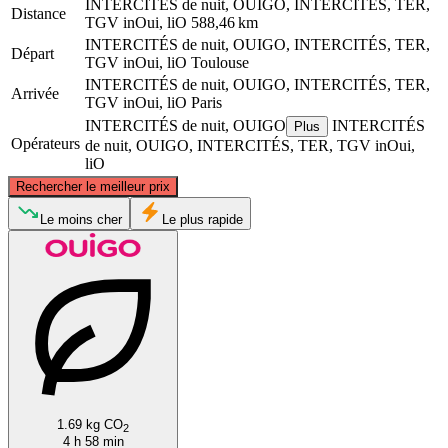
INTERCITÉS de nuit, OUIGO, INTERCITÉS, TER,
Distance
TGV inOui, liO
588,46 km
INTERCITÉS de nuit, OUIGO, INTERCITÉS, TER,
Départ
TGV inOui, liO
Toulouse
INTERCITÉS de nuit, OUIGO, INTERCITÉS, TER,
Arrivée
TGV inOui, liO
Paris
INTERCITÉS de nuit, OUIGO
INTERCITÉS
Plus
Opérateurs
de nuit, OUIGO, INTERCITÉS, TER, TGV inOui,
liO
©
CARTO
, ©
OpenStreetMap
contributors
Rechercher le meilleur prix
Paris
Le moins cher
Le plus rapide
Toulouse
1.69 kg CO
2
4 h 58 min