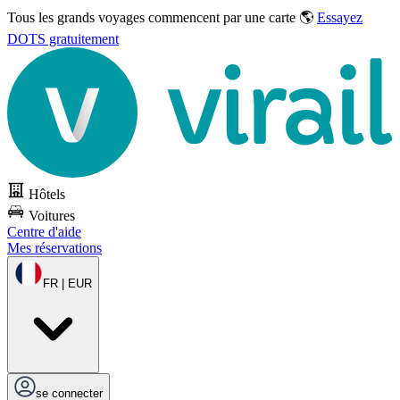
Tous les grands voyages commencent par une carte 🌎
Essayez
DOTS gratuitement
Hôtels
Voitures
Centre d'aide
Mes réservations
FR | EUR
se connecter