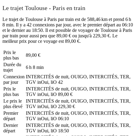
Le trajet Toulouse - Paris en train
Le trajet de Toulouse à Paris par train est de 588,46 km et prend 6 h
8 min. Il y a 42 connexions par jour, avec le premier départ au 06:10
et le dernier au 18:50. Il est possible de voyager de Toulouse à Paris
par train pour aussi peu que 89,00 € ou jusqu'à 229,30 €. Le
meilleur prix pour ce voyage est 89,00 €.
Prix ​​le
89,00 €
plus bas
Durée du
6 h 8 min
trajet
Connexion
INTERCITÉS de nuit, OUIGO, INTERCITÉS, TER,
par jour
TGV inOui, liO
42
Prix ​​le
INTERCITÉS de nuit, OUIGO, INTERCITÉS, TER,
plus bas
TGV inOui, liO
89,00 €
Le prix le
INTERCITÉS de nuit, OUIGO, INTERCITÉS, TER,
plus élevé
TGV inOui, liO
229,30 €
Premier
INTERCITÉS de nuit, OUIGO, INTERCITÉS, TER,
départ
TGV inOui, liO
06:10
Dernier
INTERCITÉS de nuit, OUIGO, INTERCITÉS, TER,
départ
TGV inOui, liO
18:50