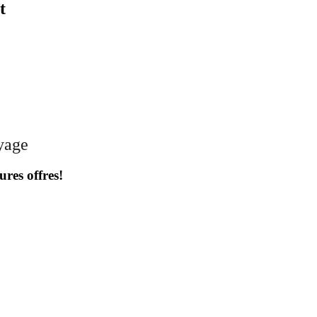
t
oyage
ures offres!