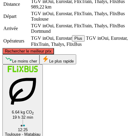
TGV inOui, Eurostar, FlixTrain, Thalys, FlixBus
Distance
989,22 km
TGV inOui, Eurostar, FlixTrain, Thalys, FlixBus
Départ
Toulouse
TGV inOui, Eurostar, FlixTrain, Thalys, FlixBus
Arrivée
Dortmund
TGV inOui, Eurostar
TGV inOui, Eurostar,
Plus
Opérateurs
FlixTrain, Thalys, FlixBus
©
CARTO
, ©
OpenStreetMap
contributors
Rechercher le meilleur prix
Dortmund
Le moins cher
Le plus rapide
6.64 kg CO
2
19 h 32 min
Toulouse
12:25
Toulouse - Matabiau