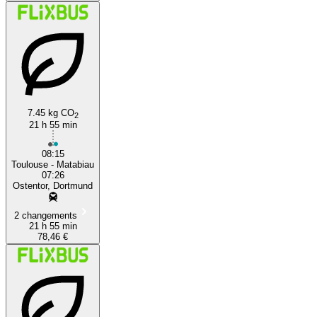
7.45 kg CO
2
21 h 55 min
08:15
Toulouse - Matabiau
07:26
Ostentor, Dortmund
2 changements
21 h 55 min
78,46 €