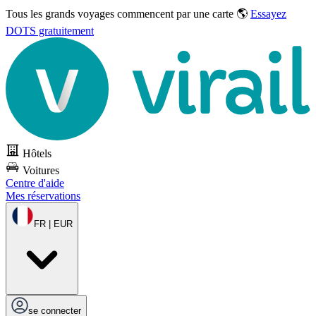
Tous les grands voyages commencent par une carte 🌎
Essayez
DOTS gratuitement
Hôtels
Voitures
Centre d'aide
Mes réservations
FR | EUR
se connecter