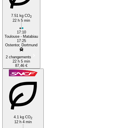
7.51 kg CO
2
22 h 5 min
17:10
Toulouse - Matabiau
17:25
Ostentor, Dortmund
2 changements
22 h 5 min
87,46 €
4.1 kg CO
2
12 h 4 min