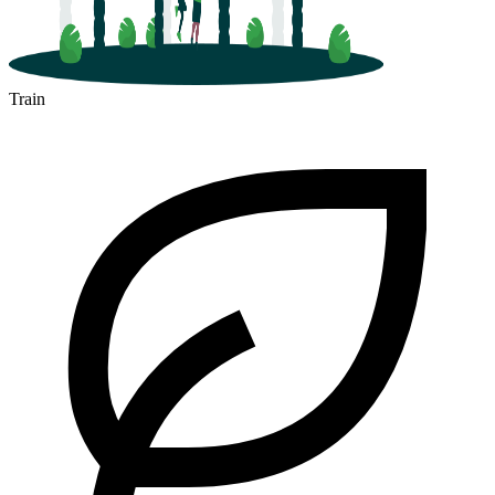
Train