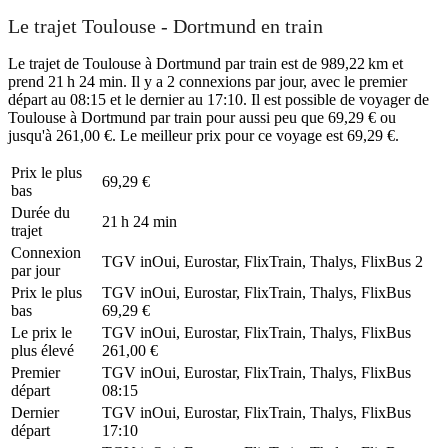
Le trajet Toulouse - Dortmund en train
Le trajet de Toulouse à Dortmund par train est de 989,22 km et
prend 21 h 24 min. Il y a 2 connexions par jour, avec le premier
départ au 08:15 et le dernier au 17:10. Il est possible de voyager de
Toulouse à Dortmund par train pour aussi peu que 69,29 € ou
jusqu'à 261,00 €. Le meilleur prix pour ce voyage est 69,29 €.
Prix ​​le plus
69,29 €
bas
Durée du
21 h 24 min
trajet
Connexion
TGV inOui, Eurostar, FlixTrain, Thalys, FlixBus
2
par jour
Prix ​​le plus
TGV inOui, Eurostar, FlixTrain, Thalys, FlixBus
bas
69,29 €
Le prix le
TGV inOui, Eurostar, FlixTrain, Thalys, FlixBus
plus élevé
261,00 €
Premier
TGV inOui, Eurostar, FlixTrain, Thalys, FlixBus
départ
08:15
Dernier
TGV inOui, Eurostar, FlixTrain, Thalys, FlixBus
départ
17:10