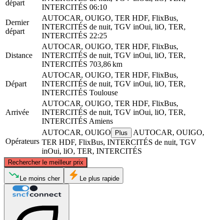
départ
INTERCITÉS
06:10
AUTOCAR, OUIGO, TER HDF, FlixBus,
Dernier
INTERCITÉS de nuit, TGV inOui, liO, TER,
départ
INTERCITÉS
22:25
AUTOCAR, OUIGO, TER HDF, FlixBus,
Distance
INTERCITÉS de nuit, TGV inOui, liO, TER,
INTERCITÉS
703,86 km
AUTOCAR, OUIGO, TER HDF, FlixBus,
Départ
INTERCITÉS de nuit, TGV inOui, liO, TER,
INTERCITÉS
Toulouse
AUTOCAR, OUIGO, TER HDF, FlixBus,
Arrivée
INTERCITÉS de nuit, TGV inOui, liO, TER,
INTERCITÉS
Amiens
AUTOCAR, OUIGO
AUTOCAR, OUIGO,
Plus
Opérateurs
TER HDF, FlixBus, INTERCITÉS de nuit, TGV
inOui, liO, TER, INTERCITÉS
©
CARTO
, ©
OpenStreetMap
contributors
Rechercher le meilleur prix
Amiens
Le moins cher
Le plus rapide