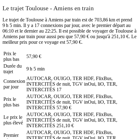
Le trajet Toulouse - Amiens en train
Le trajet de Toulouse à Amiens par train est de 703,86 km et prend
9 h 5 min. Il y a 17 connexions par jour, avec le premier départ au
06:10 et le dernier au 22:25. Il est possible de voyager de Toulouse à
Amiens par train pour aussi peu que 57,90 € ou jusqu'à 251,10 €. Le
meilleur prix pour ce voyage est 57,90 €.
Prix ​​le
57,90 €
plus bas
Durée du
9 h 5 min
trajet
AUTOCAR, OUIGO, TER HDF, FlixBus,
Connexion
INTERCITÉS de nuit, TGV inOui, liO, TER,
par jour
INTERCITÉS
17
AUTOCAR, OUIGO, TER HDF, FlixBus,
Prix ​​le
INTERCITÉS de nuit, TGV inOui, liO, TER,
plus bas
INTERCITÉS
57,90 €
AUTOCAR, OUIGO, TER HDF, FlixBus,
Le prix le
INTERCITÉS de nuit, TGV inOui, liO, TER,
plus élevé
INTERCITÉS
251,10 €
AUTOCAR, OUIGO, TER HDF, FlixBus,
Premier
INTERCITÉS de nuit, TGV inOui, liO, TER,