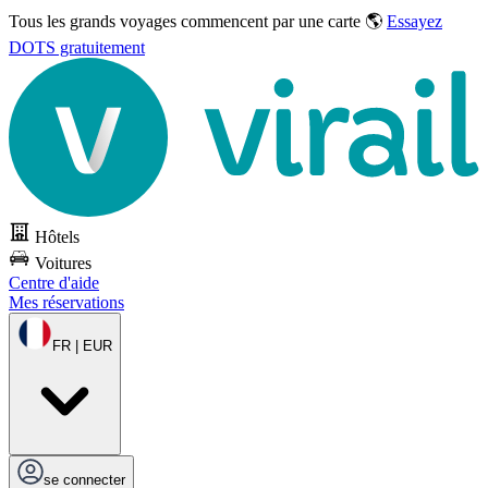
Tous les grands voyages commencent par une carte 🌎
Essayez
DOTS gratuitement
Hôtels
Voitures
Centre d'aide
Mes réservations
FR | EUR
se connecter