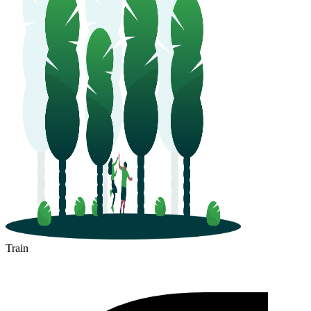
Train