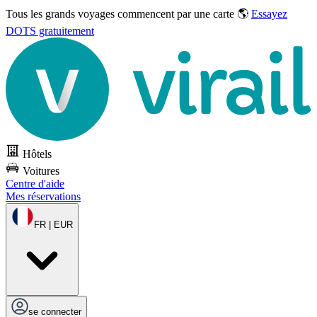
Tous les grands voyages commencent par une carte 🌎
Essayez
DOTS gratuitement
Hôtels
Voitures
Centre d'aide
Mes réservations
FR | EUR
se connecter