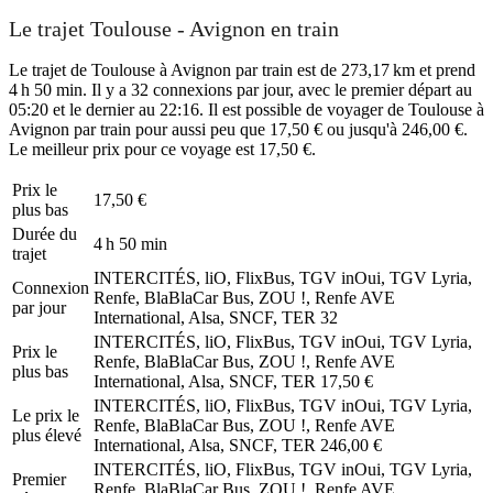
Le trajet Toulouse - Avignon en train
Le trajet de Toulouse à Avignon par train est de 273,17 km et prend
4 h 50 min. Il y a 32 connexions par jour, avec le premier départ au
05:20 et le dernier au 22:16. Il est possible de voyager de Toulouse à
Avignon par train pour aussi peu que 17,50 € ou jusqu'à 246,00 €.
Le meilleur prix pour ce voyage est 17,50 €.
Prix ​​le
17,50 €
plus bas
Durée du
4 h 50 min
trajet
INTERCITÉS, liO, FlixBus, TGV inOui, TGV Lyria,
Connexion
Renfe, BlaBlaCar Bus, ZOU !, Renfe AVE
par jour
International, Alsa, SNCF, TER
32
INTERCITÉS, liO, FlixBus, TGV inOui, TGV Lyria,
Prix ​​le
Renfe, BlaBlaCar Bus, ZOU !, Renfe AVE
plus bas
International, Alsa, SNCF, TER
17,50 €
INTERCITÉS, liO, FlixBus, TGV inOui, TGV Lyria,
Le prix le
Renfe, BlaBlaCar Bus, ZOU !, Renfe AVE
plus élevé
International, Alsa, SNCF, TER
246,00 €
INTERCITÉS, liO, FlixBus, TGV inOui, TGV Lyria,
Premier
Renfe, BlaBlaCar Bus, ZOU !, Renfe AVE