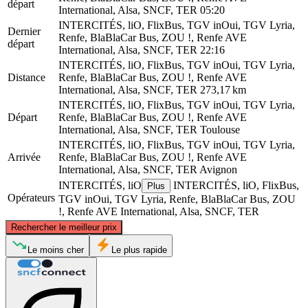
départ
International, Alsa, SNCF, TER
05:20
INTERCITÉS, liO, FlixBus, TGV inOui, TGV Lyria,
Dernier
Renfe, BlaBlaCar Bus, ZOU !, Renfe AVE
départ
International, Alsa, SNCF, TER
22:16
INTERCITÉS, liO, FlixBus, TGV inOui, TGV Lyria,
Distance
Renfe, BlaBlaCar Bus, ZOU !, Renfe AVE
International, Alsa, SNCF, TER
273,17 km
INTERCITÉS, liO, FlixBus, TGV inOui, TGV Lyria,
Départ
Renfe, BlaBlaCar Bus, ZOU !, Renfe AVE
International, Alsa, SNCF, TER
Toulouse
INTERCITÉS, liO, FlixBus, TGV inOui, TGV Lyria,
Arrivée
Renfe, BlaBlaCar Bus, ZOU !, Renfe AVE
International, Alsa, SNCF, TER
Avignon
INTERCITÉS, liO
INTERCITÉS, liO, FlixBus,
Plus
Opérateurs
TGV inOui, TGV Lyria, Renfe, BlaBlaCar Bus, ZOU
!, Renfe AVE International, Alsa, SNCF, TER
©
CARTO
, ©
OpenStreetMap
contributors
Rechercher le meilleur prix
Le moins cher
Le plus rapide
Avignon