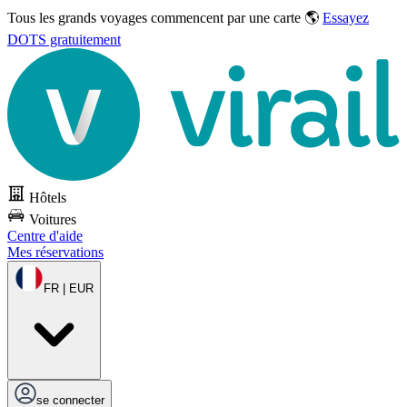
Tous les grands voyages commencent par une carte 🌎
Essayez
DOTS gratuitement
Hôtels
Voitures
Centre d'aide
Mes réservations
FR | EUR
se connecter