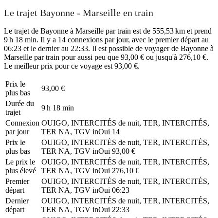
Le trajet Bayonne - Marseille en train
Le trajet de Bayonne à Marseille par train est de 555,53 km et prend
9 h 18 min. Il y a 14 connexions par jour, avec le premier départ au
06:23 et le dernier au 22:33. Il est possible de voyager de Bayonne à
Marseille par train pour aussi peu que 93,00 € ou jusqu'à 276,10 €.
Le meilleur prix pour ce voyage est 93,00 €.
Prix ​​le
93,00 €
plus bas
Durée du
9 h 18 min
trajet
Connexion
OUIGO, INTERCITÉS de nuit, TER, INTERCITÉS,
par jour
TER NA, TGV inOui
14
Prix ​​le
OUIGO, INTERCITÉS de nuit, TER, INTERCITÉS,
plus bas
TER NA, TGV inOui
93,00 €
Le prix le
OUIGO, INTERCITÉS de nuit, TER, INTERCITÉS,
plus élevé
TER NA, TGV inOui
276,10 €
Premier
OUIGO, INTERCITÉS de nuit, TER, INTERCITÉS,
départ
TER NA, TGV inOui
06:23
Dernier
OUIGO, INTERCITÉS de nuit, TER, INTERCITÉS,
départ
TER NA, TGV inOui
22:33