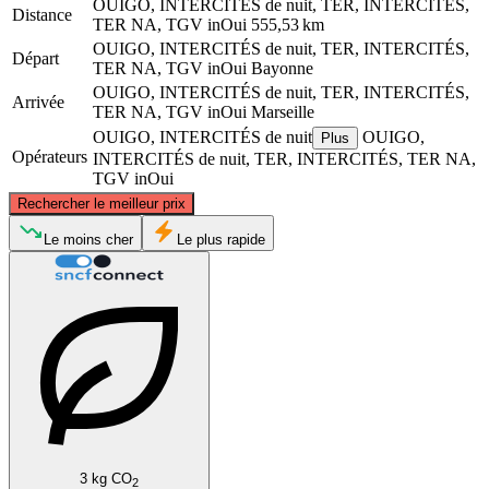
OUIGO, INTERCITÉS de nuit, TER, INTERCITÉS,
Distance
TER NA, TGV inOui
555,53 km
OUIGO, INTERCITÉS de nuit, TER, INTERCITÉS,
Départ
TER NA, TGV inOui
Bayonne
OUIGO, INTERCITÉS de nuit, TER, INTERCITÉS,
Arrivée
TER NA, TGV inOui
Marseille
OUIGO, INTERCITÉS de nuit
OUIGO,
Plus
Opérateurs
INTERCITÉS de nuit, TER, INTERCITÉS, TER NA,
TGV inOui
©
CARTO
, ©
OpenStreetMap
contributors
Rechercher le meilleur prix
Le moins cher
Le plus rapide
Bayonne
Marseille
3 kg CO
2