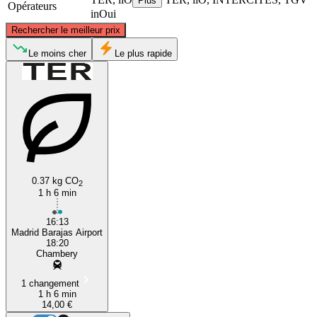
Plus
Opérateurs
inOui
©
CARTO
, ©
OpenStreetMap
contributors
Rechercher le meilleur prix
Toulouse
Le moins cher
Le plus rapide
0.37 kg CO
2
Carcassonne
1 h 6 min
16:13
Madrid Barajas Airport
18:20
Chambery
1 changement
1 h 6 min
14,00 €