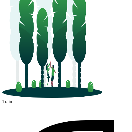
Train