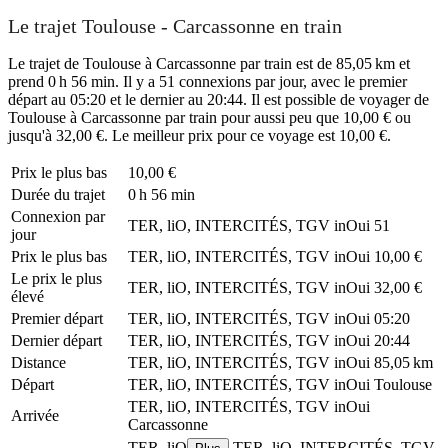
Le trajet Toulouse - Carcassonne en train
Le trajet de Toulouse à Carcassonne par train est de 85,05 km et
prend 0 h 56 min. Il y a 51 connexions par jour, avec le premier
départ au 05:20 et le dernier au 20:44. Il est possible de voyager de
Toulouse à Carcassonne par train pour aussi peu que 10,00 € ou
jusqu'à 32,00 €. Le meilleur prix pour ce voyage est 10,00 €.
Prix ​​le plus bas
10,00 €
Durée du trajet
0 h 56 min
Connexion par
TER, liO, INTERCITÉS, TGV inOui
51
jour
Prix ​​le plus bas
TER, liO, INTERCITÉS, TGV inOui
10,00 €
Le prix le plus
TER, liO, INTERCITÉS, TGV inOui
32,00 €
élevé
Premier départ
TER, liO, INTERCITÉS, TGV inOui
05:20
Dernier départ
TER, liO, INTERCITÉS, TGV inOui
20:44
Distance
TER, liO, INTERCITÉS, TGV inOui
85,05 km
Départ
TER, liO, INTERCITÉS, TGV inOui
Toulouse
TER, liO, INTERCITÉS, TGV inOui
Arrivée
Carcassonne
TER, liO
TER, liO, INTERCITÉS, TGV