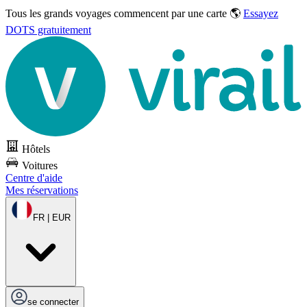
Tous les grands voyages commencent par une carte 🌎
Essayez
DOTS gratuitement
Hôtels
Voitures
Centre d'aide
Mes réservations
FR | EUR
se connecter