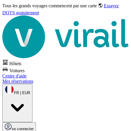
Tous les grands voyages commencent par une carte 🌎
Essayez
DOTS gratuitement
Hôtels
Voitures
Centre d'aide
Mes réservations
FR | EUR
se connecter