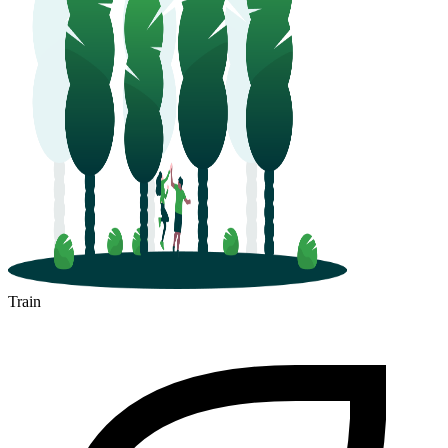
Train