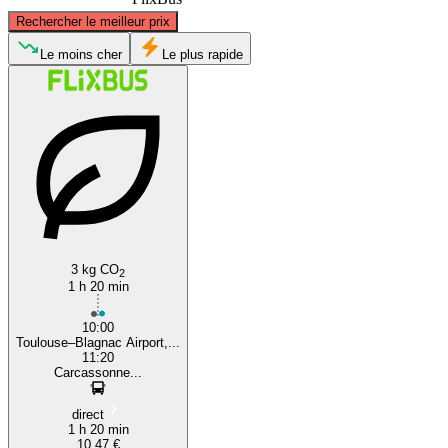
©
CARTO
, ©
OpenStreetMap
contributors
Rechercher le meilleur prix
Toulouse
Le moins cher
Le plus rapide
Carcassonne
3 kg CO
2
1 h 20 min
10:00
Toulouse–Blagnac Airport,...
11:20
Carcassonne...
direct
1 h 20 min
10,47 €