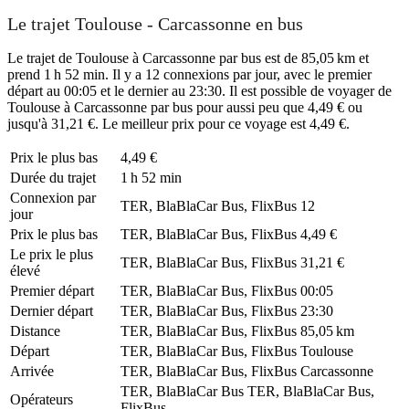
Le trajet Toulouse - Carcassonne en bus
Le trajet de Toulouse à Carcassonne par bus est de 85,05 km et
prend 1 h 52 min. Il y a 12 connexions par jour, avec le premier
départ au 00:05 et le dernier au 23:30. Il est possible de voyager de
Toulouse à Carcassonne par bus pour aussi peu que 4,49 € ou
jusqu'à 31,21 €. Le meilleur prix pour ce voyage est 4,49 €.
Prix ​​le plus bas
4,49 €
Durée du trajet
1 h 52 min
Connexion par
TER, BlaBlaCar Bus, FlixBus
12
jour
Prix ​​le plus bas
TER, BlaBlaCar Bus, FlixBus
4,49 €
Le prix le plus
TER, BlaBlaCar Bus, FlixBus
31,21 €
élevé
Premier départ
TER, BlaBlaCar Bus, FlixBus
00:05
Dernier départ
TER, BlaBlaCar Bus, FlixBus
23:30
Distance
TER, BlaBlaCar Bus, FlixBus
85,05 km
Départ
TER, BlaBlaCar Bus, FlixBus
Toulouse
Arrivée
TER, BlaBlaCar Bus, FlixBus
Carcassonne
TER, BlaBlaCar Bus
TER, BlaBlaCar Bus,
Opérateurs
FlixBus