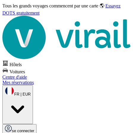
Tous les grands voyages commencent par une carte 🌎
Essayez
DOTS gratuitement
Hôtels
Voitures
Centre d'aide
Mes réservations
FR | EUR
se connecter