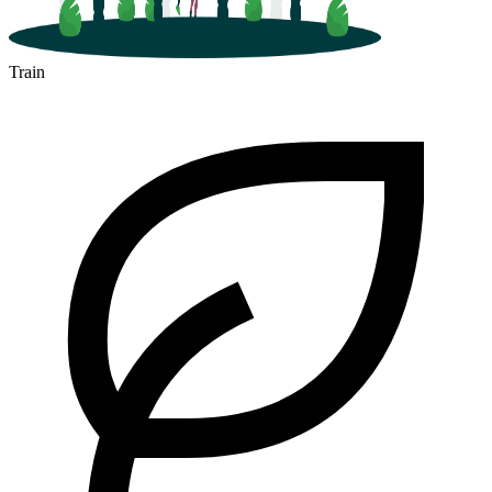
Train