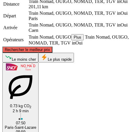
Train Nomad, OUIGO, NOMAD, TER, TGV inOui
Distance
201,11 km
Train Nomad, OUIGO, NOMAD, TER, TGV inOui
Départ
Paris
Train Nomad, OUIGO, NOMAD, TER, TGV inOui
Arrivée
Caen
Train Nomad, OUIGO
Train Nomad, OUIGO,
Plus
Opérateurs
NOMAD, TER, TGV inOui
©
CARTO
, ©
OpenStreetMap
contributors
Rechercher le meilleur prix
Le moins cher
Le plus rapide
Caen
Paris
0.73 kg CO
2
2 h 9 min
07:50
Paris-Saint-Lazare
09:59