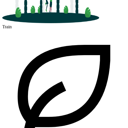
Train