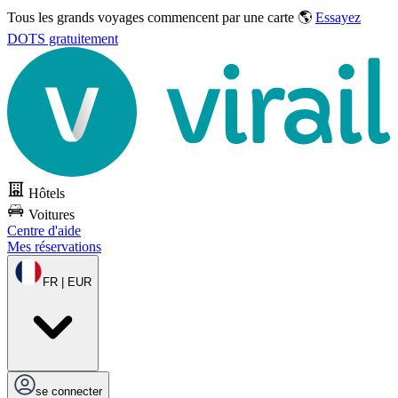
Tous les grands voyages commencent par une carte 🌎
Essayez
DOTS gratuitement
Hôtels
Voitures
Centre d'aide
Mes réservations
FR | EUR
se connecter