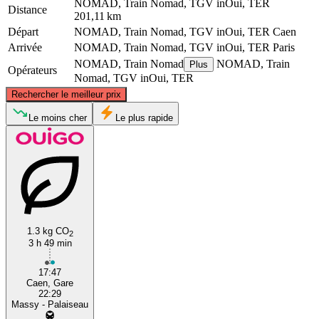
NOMAD, Train Nomad, TGV inOui, TER
Distance
201,11 km
Départ
NOMAD, Train Nomad, TGV inOui, TER
Caen
Arrivée
NOMAD, Train Nomad, TGV inOui, TER
Paris
NOMAD, Train Nomad
NOMAD, Train
Plus
Opérateurs
Nomad, TGV inOui, TER
©
CARTO
, ©
OpenStreetMap
contributors
Rechercher le meilleur prix
Le moins cher
Le plus rapide
Caen
Paris
1.3 kg CO
2
3 h 49 min
17:47
Caen, Gare
22:29
Massy - Palaiseau