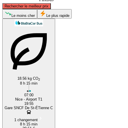
©
CARTO
, ©
OpenStreetMap
contributors
Rechercher le meilleur prix
Saint-Etienne
Le moins cher
Le plus rapide
Nice
18.56 kg CO
2
8 h 15 min
07:00
Nice - Airport T1
19:55
Gare SNCF De St-ÉTienne C
1 changement
8 h 15 min