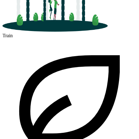
Train