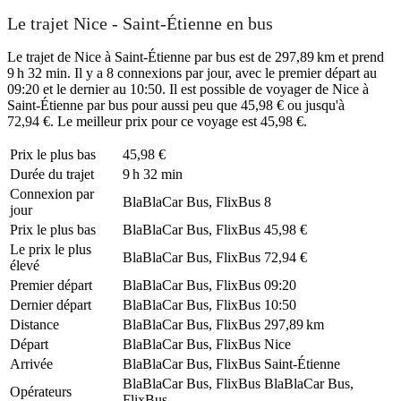
Le trajet Nice - Saint-Étienne en bus
Le trajet de Nice à Saint-Étienne par bus est de 297,89 km et prend
9 h 32 min. Il y a 8 connexions par jour, avec le premier départ au
09:20 et le dernier au 10:50. Il est possible de voyager de Nice à
Saint-Étienne par bus pour aussi peu que 45,98 € ou jusqu'à
72,94 €. Le meilleur prix pour ce voyage est 45,98 €.
Prix ​​le plus bas
45,98 €
Durée du trajet
9 h 32 min
Connexion par
BlaBlaCar Bus, FlixBus
8
jour
Prix ​​le plus bas
BlaBlaCar Bus, FlixBus
45,98 €
Le prix le plus
BlaBlaCar Bus, FlixBus
72,94 €
élevé
Premier départ
BlaBlaCar Bus, FlixBus
09:20
Dernier départ
BlaBlaCar Bus, FlixBus
10:50
Distance
BlaBlaCar Bus, FlixBus
297,89 km
Départ
BlaBlaCar Bus, FlixBus
Nice
Arrivée
BlaBlaCar Bus, FlixBus
Saint-Étienne
BlaBlaCar Bus, FlixBus
BlaBlaCar Bus,
Opérateurs
FlixBus