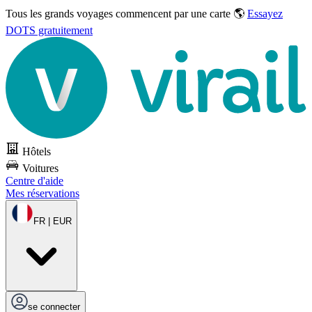
Tous les grands voyages commencent par une carte 🌎
Essayez
DOTS gratuitement
Hôtels
Voitures
Centre d'aide
Mes réservations
FR | EUR
se connecter