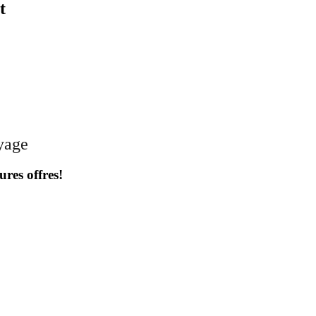
t
oyage
ures offres!