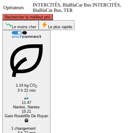
INTERCITÉS, BlaBlaCar Bus
INTERCITÉS,
Opérateurs
BlaBlaCar Bus, TER
©
CARTO
, ©
OpenStreetMap
contributors
Rechercher le meilleur prix
Nantes
Le moins cher
Le plus rapide
Royan
1.14 kg CO
2
3 h 22 min
11:47
Nantes, Nantes
15:21
Gare RoutièRe De Royan
1 changement
3 h 22 min