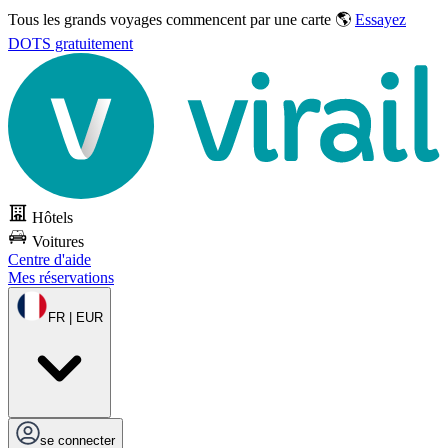
Tous les grands voyages commencent par une carte 🌎
Essayez
DOTS gratuitement
Hôtels
Voitures
Centre d'aide
Mes réservations
FR | EUR
se connecter