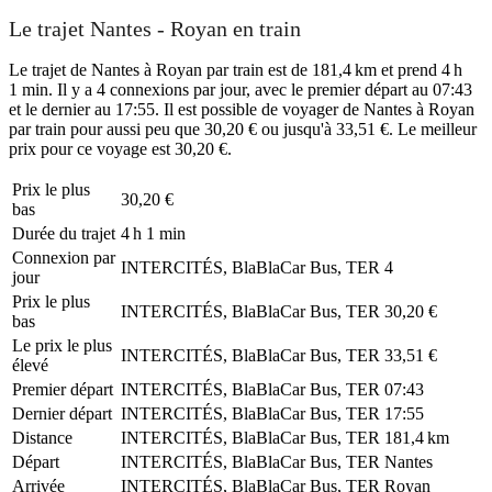
Le trajet Nantes - Royan en train
Le trajet de Nantes à Royan par train est de 181,4 km et prend 4 h
1 min. Il y a 4 connexions par jour, avec le premier départ au 07:43
et le dernier au 17:55. Il est possible de voyager de Nantes à Royan
par train pour aussi peu que 30,20 € ou jusqu'à 33,51 €. Le meilleur
prix pour ce voyage est 30,20 €.
Prix ​​le plus
30,20 €
bas
Durée du trajet
4 h 1 min
Connexion par
INTERCITÉS, BlaBlaCar Bus, TER
4
jour
Prix ​​le plus
INTERCITÉS, BlaBlaCar Bus, TER
30,20 €
bas
Le prix le plus
INTERCITÉS, BlaBlaCar Bus, TER
33,51 €
élevé
Premier départ
INTERCITÉS, BlaBlaCar Bus, TER
07:43
Dernier départ
INTERCITÉS, BlaBlaCar Bus, TER
17:55
Distance
INTERCITÉS, BlaBlaCar Bus, TER
181,4 km
Départ
INTERCITÉS, BlaBlaCar Bus, TER
Nantes
Arrivée
INTERCITÉS, BlaBlaCar Bus, TER
Royan