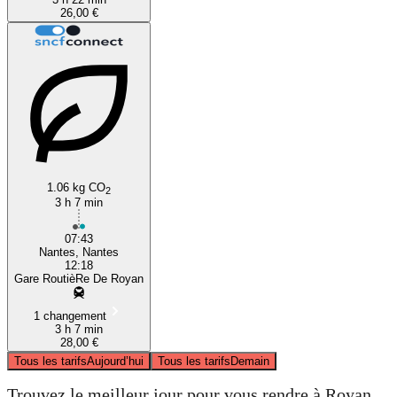
26,00 €
1.06 kg CO
2
3 h 7 min
07:43
Nantes, Nantes
12:18
Gare RoutièRe De Royan
1 changement
3 h 7 min
28,00 €
Tous les tarifs
Aujourd’hui
Tous les tarifs
Demain
Trouvez le meilleur jour pour vous rendre à Royan