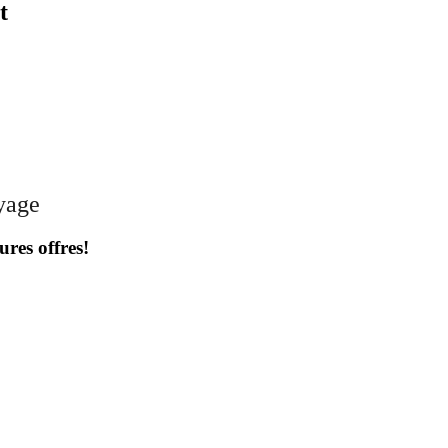
t
oyage
ures offres!