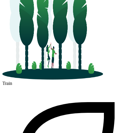
Train