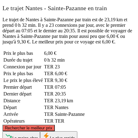
Le trajet Nantes - Sainte-Pazanne en train
Le trajet de Nantes à Sainte-Pazanne par train est de 23,19 km et
prend 0 h 32 min. Il y a 23 connexions par jour, avec le premier
départ au 07:05 et le dernier au 20:35. Il est possible de voyager de
Nantes à Sainte-Pazanne par train pour aussi peu que 6,00 € ou
jusqu'à 9,30 €. Le meilleur prix pour ce voyage est 6,00 €.
Prix ​​le plus bas
6,00 €
Durée du trajet
0 h 32 min
Connexion par jour
TER
23
Prix ​​le plus bas
TER
6,00 €
Le prix le plus élevé
TER
9,30 €
Premier départ
TER
07:05
Dernier départ
TER
20:35
Distance
TER
23,19 km
Départ
TER
Nantes
Arrivée
TER
Sainte-Pazanne
Opérateurs
TER
TER
©
CARTO
, ©
OpenStreetMap
contributors
Rechercher le meilleur prix
Nantes