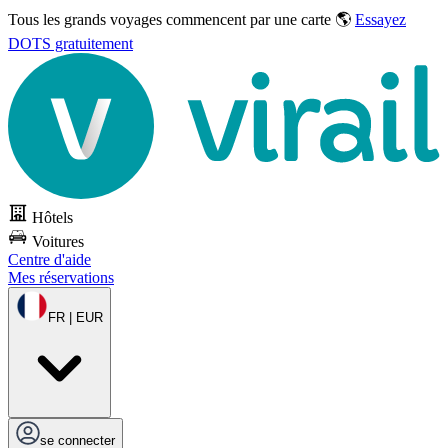
Tous les grands voyages commencent par une carte 🌎
Essayez
DOTS gratuitement
Hôtels
Voitures
Centre d'aide
Mes réservations
FR | EUR
se connecter