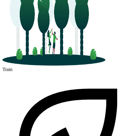
Train