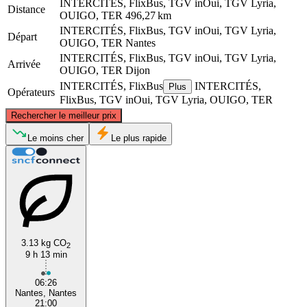
INTERCITÉS, FlixBus, TGV inOui, TGV Lyria,
Distance
OUIGO, TER
496,27 km
INTERCITÉS, FlixBus, TGV inOui, TGV Lyria,
Départ
OUIGO, TER
Nantes
INTERCITÉS, FlixBus, TGV inOui, TGV Lyria,
Arrivée
OUIGO, TER
Dijon
INTERCITÉS, FlixBus
INTERCITÉS,
Plus
Opérateurs
FlixBus, TGV inOui, TGV Lyria, OUIGO, TER
©
CARTO
, ©
OpenStreetMap
contributors
Rechercher le meilleur prix
Le moins cher
Le plus rapide
Dijon
Nantes
3.13 kg CO
2
9 h 13 min
06:26
Nantes, Nantes
21:00