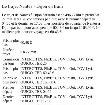
Le trajet Nantes - Dijon en train
Le trajet de Nantes à Dijon par train est de 496,27 km et prend 6 h
27 min. Il y a 20 connexions par jour, avec le premier départ au
04:55 et le dernier au 17:08. Il est possible de voyager de Nantes à
Dijon par train pour aussi peu que 60,48 € ou jusqu'à 163,00 €. Le
meilleur prix pour ce voyage est 60,48 €.
Prix ​​le plus
60,48 €
bas
Durée du
6 h 27 min
trajet
Connexion
INTERCITÉS, FlixBus, TGV inOui, TGV Lyria,
par jour
OUIGO, TER
20
Prix ​​le plus
INTERCITÉS, FlixBus, TGV inOui, TGV Lyria,
bas
OUIGO, TER
60,48 €
Le prix le
INTERCITÉS, FlixBus, TGV inOui, TGV Lyria,
plus élevé
OUIGO, TER
163,00 €
Premier
INTERCITÉS, FlixBus, TGV inOui, TGV Lyria,
départ
OUIGO, TER
04:55
Dernier
INTERCITÉS, FlixBus, TGV inOui, TGV Lyria,
départ
OUIGO, TER
17:08