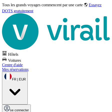
Tous les grands voyages commencent par une carte 🌎
Essayez
DOTS gratuitement
Hôtels
Voitures
Centre d'aide
Mes réservations
FR | EUR
se connecter