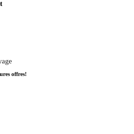
t
oyage
ures offres!