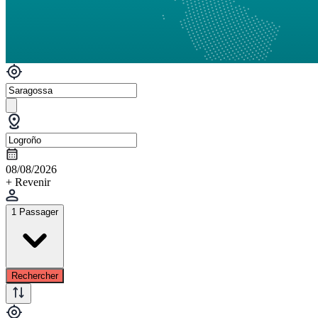
08/08/2026
+ Revenir
1 Passager
Rechercher