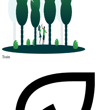
Train