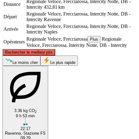
Regionale Veloce, Frecciarossa, Intercity Notte, DB -
Distance
Intercity
432,81 km
Regionale Veloce, Frecciarossa, Intercity Notte, DB -
Départ
Intercity
Ravenne
Regionale Veloce, Frecciarossa, Intercity Notte, DB -
Arrivée
Intercity
Naples
Regionale Veloce, Frecciarossa
Regionale
Plus
Opérateurs
Veloce, Frecciarossa, Intercity Notte, DB - Intercity
©
CARTO
, ©
OpenStreetMap
contributors
Rechercher le meilleur prix
Ravenna
Le moins cher
Le plus rapide
3.36 kg CO
2
9 h 53 min
Naples
22:17
Ravenna, Stazione FS
09:29