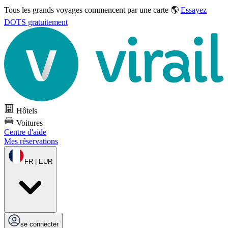
Tous les grands voyages commencent par une carte 🌎
Essayez
DOTS gratuitement
Hôtels
Voitures
Centre d'aide
Mes réservations
FR | EUR
se connecter