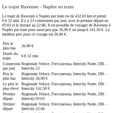
Le trajet Ravenne - Naples en train
Le trajet de Ravenne à Naples par train est de 432,81 km et prend
6 h 32 min. Il y a 23 connexions par jour, avec le premier départ au
05:03 et le dernier au 22:46. Il est possible de voyager de Ravenne à
Naples par train pour aussi peu que 26,90 € ou jusqu'à 141,50 €. Le
meilleur prix pour ce voyage est 26,90 €.
Prix ​​le
26,90 €
plus bas
Durée du
6 h 32 min
trajet
Connexion
Regionale Veloce, Frecciarossa, Intercity Notte, DB -
par jour
Intercity
23
Prix ​​le
Regionale Veloce, Frecciarossa, Intercity Notte, DB -
plus bas
Intercity
26,90 €
Le prix le
Regionale Veloce, Frecciarossa, Intercity Notte, DB -
plus élevé
Intercity
141,50 €
Premier
Regionale Veloce, Frecciarossa, Intercity Notte, DB -
départ
Intercity
05:03
Dernier
Regionale Veloce, Frecciarossa, Intercity Notte, DB -
départ
Intercity
22:46