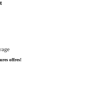
t
oyage
ures offres!