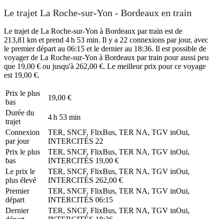
Le trajet La Roche-sur-Yon - Bordeaux en train
Le trajet de La Roche-sur-Yon à Bordeaux par train est de
213,81 km et prend 4 h 53 min. Il y a 22 connexions par jour, avec
le premier départ au 06:15 et le dernier au 18:36. Il est possible de
voyager de La Roche-sur-Yon à Bordeaux par train pour aussi peu
que 19,00 € ou jusqu'à 262,00 €. Le meilleur prix pour ce voyage
est 19,00 €.
Prix ​​le plus
19,00 €
bas
Durée du
4 h 53 min
trajet
Connexion
TER, SNCF, FlixBus, TER NA, TGV inOui,
par jour
INTERCITÉS
22
Prix ​​le plus
TER, SNCF, FlixBus, TER NA, TGV inOui,
bas
INTERCITÉS
19,00 €
Le prix le
TER, SNCF, FlixBus, TER NA, TGV inOui,
plus élevé
INTERCITÉS
262,00 €
Premier
TER, SNCF, FlixBus, TER NA, TGV inOui,
départ
INTERCITÉS
06:15
Dernier
TER, SNCF, FlixBus, TER NA, TGV inOui,