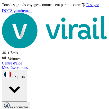
Tous les grands voyages commencent par une carte 🌎
Essayez
DOTS gratuitement
Hôtels
Voitures
Centre d'aide
Mes réservations
FR | EUR
se connecter