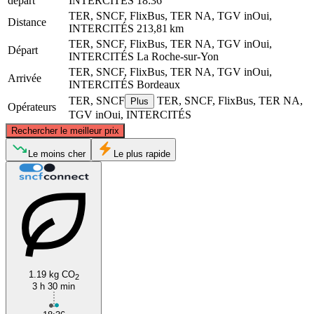
départ
INTERCITÉS
18:36
TER, SNCF, FlixBus, TER NA, TGV inOui,
Distance
INTERCITÉS
213,81 km
TER, SNCF, FlixBus, TER NA, TGV inOui,
Départ
INTERCITÉS
La Roche-sur-Yon
TER, SNCF, FlixBus, TER NA, TGV inOui,
Arrivée
INTERCITÉS
Bordeaux
TER, SNCF
TER, SNCF, FlixBus, TER NA,
Plus
Opérateurs
TGV inOui, INTERCITÉS
©
CARTO
, ©
OpenStreetMap
contributors
Rechercher le meilleur prix
La Roche-sur-Yon
Le moins cher
Le plus rapide
1.19 kg CO
2
3 h 30 min
Bordeaux