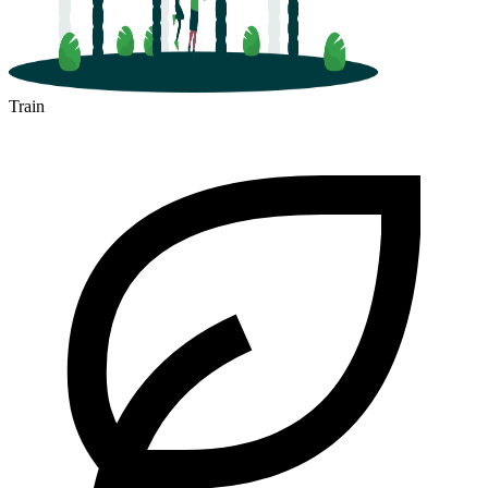
Train